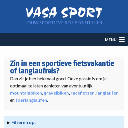
Overslaan en naar de inhoud gaan
JOUW SPORTIEVE REIS BEGINT HIER
Main
MENU
navigation
Zin in een sportieve fietsvakantie
of langlaufreis?
Dan zit je hier helemaal goed. Onze passie is om je
optimaal te laten genieten van avontuurlijk
mountainbiken
,
gravelbiken
,
racefietsen
,
langlaufen
en
toerlanglaufen
.
Filteren op: