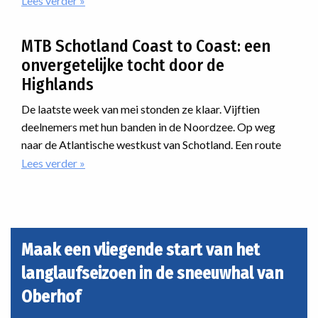
Lees verder
over
Langlaufprogramma
iedereen is er een passende manier van langlaufen.
2026/2027
MTB Schotland Coast to Coast: een
onvergetelijke tocht door de
Highlands
De laatste week van mei stonden ze klaar. Vijftien
deelnemers met hun banden in de Noordzee. Op weg
naar de Atlantische westkust van Schotland. Een route
dwars door de Highlands. Onherbergzaam, ruige natuur,
Lees verder
over
MTB
desolaatheid. En dan was er nog iets met regen. En dat als
Schotland
nieuwe reis van Vasa Sport. Hoe zou dat verlopen?
Coast
to
Coast:
Maak een vliegende start van het
een
langlaufseizoen in de sneeuwhal van
onvergetelijke
tocht
Oberhof
door