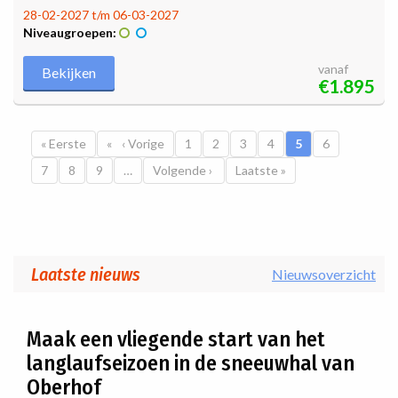
28-02-2027 t/m 06-03-2027
Niveaugroepen:
vanaf
Bekijken
€1.895
Paginatie
Eerste pagina
« Eerste
Vorige pagina
‹ Vorige
Pagina
1
Pagina
2
Pagina
3
Pagina
4
Huidige pagina
5
Pagina
6
Pagina
7
Pagina
8
Pagina
9
…
Volgende pagina
Volgende ›
Laatste pagina
Laatste »
Laatste nieuws
Nieuwsoverzicht
Maak een vliegende start van het
langlaufseizoen in de sneeuwhal van
Oberhof