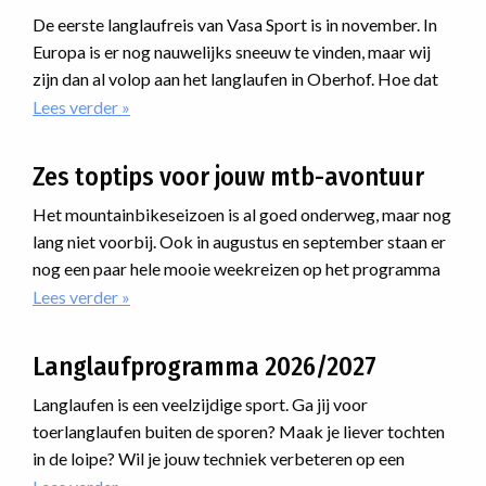
De eerste langlaufreis van Vasa Sport is in november. In
Europa is er nog nauwelijks sneeuw te vinden, maar wij
zijn dan al volop aan het langlaufen in Oberhof. Hoe dat
kan en waarom?
Lees verder
over
Maak
een
Zes toptips voor jouw mtb-avontuur
vliegende
start
Het mountainbikeseizoen is al goed onderweg, maar nog
van
lang niet voorbij. Ook in augustus en september staan er
het
nog een paar hele mooie weekreizen op het programma
langlaufseizoen
waar je nog bij kunt aansluiten. Van uitdagende routes
Lees verder
over
in
Zes
de
door de Alpen tot avonturen ver daarbuiten: er zit
toptips
sneeuwhal
ongetwijfeld een reis tussen die bij jou past.
Langlaufprogramma 2026/2027
voor
van
jouw
Oberhof
Langlaufen is een veelzijdige sport. Ga jij voor
mtb-
toerlanglaufen buiten de sporen? Maak je liever tochten
avontuur
in de loipe? Wil je jouw techniek verbeteren op een
cursus? Of ga je meedoen met een marathon? Voor