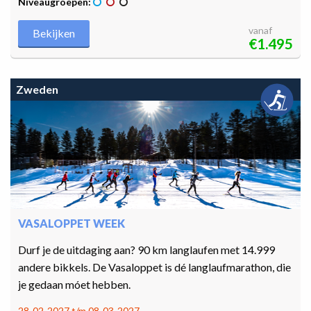
Niveaugroepen:
vanaf
Bekijken
€1.495
Zweden
VASALOPPET WEEK
Durf je de uitdaging aan? 90 km langlaufen met 14.999
andere bikkels. De Vasaloppet is dé langlaufmarathon, die
je gedaan móet hebben.
28-02-2027 t/m 08-03-2027