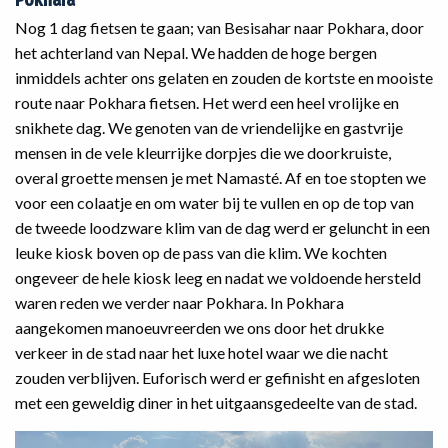
Pokhara
Nog 1 dag fietsen te gaan; van Besisahar naar Pokhara, door
het achterland van Nepal. We hadden de hoge bergen
inmiddels achter ons gelaten en zouden de kortste en mooiste
route naar Pokhara fietsen. Het werd een heel vrolijke en
snikhete dag. We genoten van de vriendelijke en gastvrije
mensen in de vele kleurrijke dorpjes die we doorkruiste,
overal groette mensen je met Namasté. Af en toe stopten we
voor een colaatje en om water bij te vullen en op de top van
de tweede loodzware klim van de dag werd er geluncht in een
leuke kiosk boven op de pass van die klim. We kochten
ongeveer de hele kiosk leeg en nadat we voldoende hersteld
waren reden we verder naar Pokhara. In Pokhara
aangekomen manoeuvreerden we ons door het drukke
verkeer in de stad naar het luxe hotel waar we die nacht
zouden verblijven. Euforisch werd er gefinisht en afgesloten
met een geweldig diner in het uitgaansgedeelte van de stad.