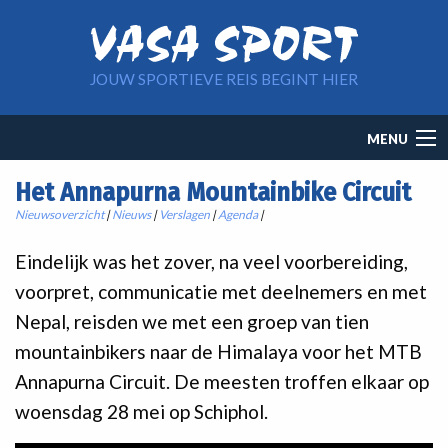
Overslaan en naar de inhoud gaan
JOUW SPORTIEVE REIS BEGINT HIER
Main
MENU
navigation
Het Annapurna Mountainbike Circuit
Nieuwsoverzicht
|
Nieuws
|
Verslagen
|
Agenda
|
Eindelijk was het zover, na veel voorbereiding,
voorpret, communicatie met deelnemers en met
Nepal, reisden we met een groep van tien
mountainbikers naar de Himalaya voor het MTB
Annapurna Circuit. De meesten troffen elkaar op
woensdag 28 mei op Schiphol.