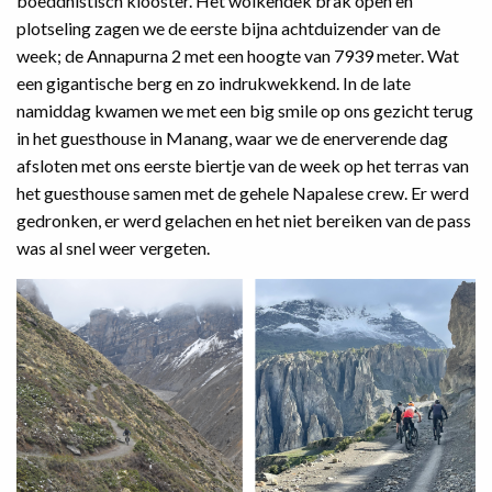
boeddhistisch klooster. Het wolkendek brak open en
plotseling zagen we de eerste bijna achtduizender van de
week; de Annapurna 2 met een hoogte van 7939 meter. Wat
een gigantische berg en zo indrukwekkend. In de late
namiddag kwamen we met een big smile op ons gezicht terug
in het guesthouse in Manang, waar we de enerverende dag
afsloten met ons eerste biertje van de week op het terras van
het guesthouse samen met de gehele Napalese crew. Er werd
gedronken, er werd gelachen en het niet bereiken van de pass
was al snel weer vergeten.