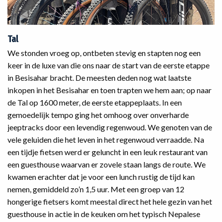
Tal
We stonden vroeg op, ontbeten stevig en stapten nog een
keer in de luxe van die ons naar de start van de eerste etappe
in Besisahar bracht. De meesten deden nog wat laatste
inkopen in het Besisahar en toen trapten we hem aan; op naar
de Tal op 1600 meter, de eerste etappeplaats. In een
gemoedelijk tempo ging het omhoog over onverharde
jeeptracks door een levendig regenwoud. We genoten van de
vele geluiden die het leven in het regenwoud verraadde. Na
een tijdje fietsen werd er geluncht in een leuk restaurant van
een guesthouse waarvan er zovele staan langs de route. We
kwamen erachter dat je voor een lunch rustig de tijd kan
nemen, gemiddeld zo’n 1,5 uur. Met een groep van 12
hongerige fietsers komt meestal direct het hele gezin van het
guesthouse in actie in de keuken om het typisch Nepalese