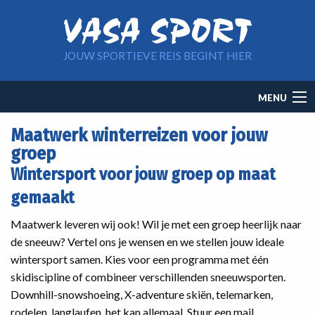
Overslaan en naar de inhoud gaan
JOUW SPORTIEVE REIS BEGINT HIER
Main
MENU
navigation
Maatwerk winterreizen voor jouw
groep
Wintersport voor jouw groep op maat
gemaakt
Maatwerk leveren wij ook! Wil je met een groep heerlijk naar
de sneeuw? Vertel ons je wensen en we stellen jouw ideale
wintersport samen. Kies voor een programma met één
skidiscipline of combineer verschillenden sneeuwsporten.
Downhill-snowshoeing, X-adventure skiën, telemarken,
rodelen, langlaufen, het kan allemaal. Stuur een mail