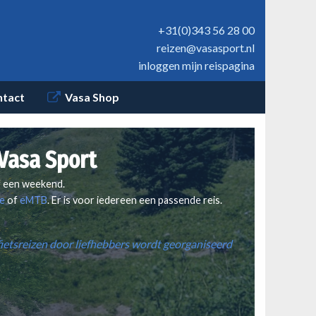
+31(0)343 56 28 00
reizen@vasasport.nl
inloggen mijn reispagina
ntact
Vasa Shop
 Vasa Sport
of een weekend.
ke
of
eMTB
. Er is voor iedereen een passende reis.
 fietsreizen door liefhebbers wordt georganiseerd