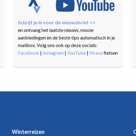
Schrijf je in voor de nieuwsbrief >>
en ontvang het laatste nieuws, mooie
aanbiedingen en de beste tips automatisch in je
mailbox. Volg ons ook op deze socials:
Facebook
|
Instagram
|
YouTube
|
Strava
fietsen
Winterreizen
O