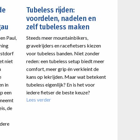
de
Tubeless rijden:
voordelen, nadelen en
gau
zelf tubeless maken
gen Paul,
Steeds meer mountainbikers,
ning
gravelrijders en racefietsers kiezen
stdorf
voor tubeless banden. Niet zonder
et niet
reden: een tubeless setup biedt meer
n
comfort, meer grip én verkleint de
e
kans op lekrijden. Maar wat betekent
n in
tubeless eigenlijk? En is het voor
lp een
iedere fietser de beste keuze?
Lees verder
over
g neemt
Tubeless
eis, de
rijden:
voordelen,
ndere
nadelen
en