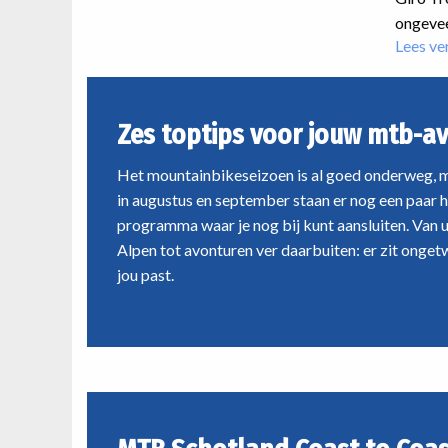
op
ongevee
z'n
Lees ve
mooist
–
Een
gravelavontuur
Zes toptips voor jouw mtb-a
om
nooit
Het mountainbikeseizoen is al goed onderweg, m
te
in augustus en september staan er nog een paar 
vergeten
programma waar je nog bij kunt aansluiten. Van 
Alpen tot avonturen ver daarbuiten: er zit ongetwi
jou past.