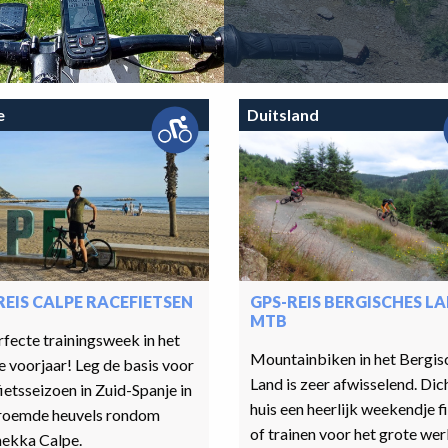
e
Duitsland
REIS CALPE RACEFIETSEN
GPS-REIS BERGISCHES L
MTB
fecte trainingsweek in het
Mountainbiken in het Bergis
 voorjaar! Leg de basis voor
Land is zeer afwisselend. Dich
ietsseizoen in Zuid-Spanje in
huis een heerlijk weekendje f
roemde heuvels rondom
of trainen voor het grote wer
mekka Calpe.