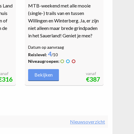
s Land
MTB-weekend met alle mooie
huis
(single-) trails van en tussen
n of
Willingen en Winterberg. Ja, er zijn
n de
niet alleen maar brede grindpaden
in het Sauerland! Geniet je mee?
Datum op aanvraag
4
Reislevel:
/10
Niveaugroepen:
vanaf
vanaf
Bekijken
€316
€387
Nieuwsoverzicht