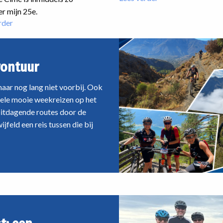
Op
r mijn 25e.
verkenning
rder
over
voor
Giro
de
Tre
Hutten
Cime:
TransAlp
vontuur
mountainbiken
Oberstdorf
tussen
–
aar nog lang niet voorbij. Ook
de
Vinschgau
hele mooie weekreizen op het
reuzen
van
uitdagende routes door de
de
jfeld een reis tussen die bij
Dolomieten