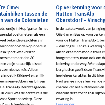
Tre Cime:
Op verkenning voor 
tainbiken tussen de
Hutten TransAlp
en van de Dolomieten
Oberstdorf – Vinsch
ietsrondje in Hopfgarten in het
In de laatste week van juni gin
gendal voelt meteen als een
Gijs-Jan en Bas op voorverken
 Veel bekende gezichten zijn
voor de Hutten TransAlp Ober
waaronder ook de koplopers in
– Vinschgau. Een reis waarbij h
Vasa Sport-weekreizen.
alleen draait om mooie trails e
mers met meer dan 30
hoogtemeters, maar ook om d
en zie je natuurlijk al snel
beleving onderweg. Want slape
 zo’n nieuwe reis. Alleen
berghutten geeft deze TransA
al moet ik (Sidney) eigenlijk
heel eigen karakter. In dit blo
 een nieuwe Alpenreis blijven
Paul je mee in de sfeer van de r
De TransAlp Berchtesgaden-
charme van het huttenleven en
 in 2001 was de eerste reis die
waarom deze tocht zo’n bijzo
 Vasa Sport ontwierp. Deze
ervaring is.
Lees verder
over
e Cime is inmiddels zo