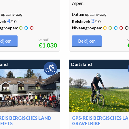
Alpen.
op aanvraag
Datum op aanvraag
4
3
vel:
/10
Reislevel:
/10
ugroepen:
Niveaugroepen:
vanaf
kijken
Bekijken
€1.030
land
Duitsland
REIS BERGISCHES LAND
GPS-REIS BERGISCHES L
FIETS
GRAVELBIKE