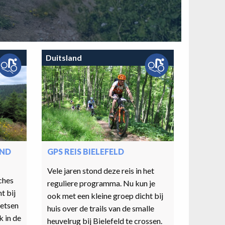
Duitsland
AND
GPS REIS BIELEFELD
Vele jaren stond deze reis in het
ches
reguliere programma. Nu kun je
t bij
ook met een kleine groep dicht bij
ietsen
huis over de trails van de smalle
k in de
heuvelrug bij Bielefeld te crossen.