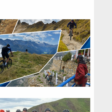
zelf
tubeless
maken