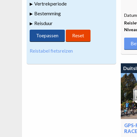
Vertrekperiode
Bestemming
Datum 
Reisduur
Reisle
Nivea
Be
Reistabel fietsreizen
Duits
GPS-
RACE