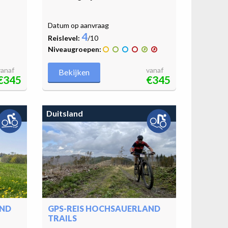
Datum op aanvraag
4
Reislevel:
/10
Niveaugroepen:
vanaf
vanaf
Bekijken
€345
€345
Duitsland
AND
GPS-REIS HOCHSAUERLAND
TRAILS