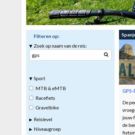
Spanj
Filteren op:
Zoek op naam van de reis:
Sport
MTB & eMTB
GPS-
Racefiets
De per
Gravelbike
vroege
jouw f
Reislevel
de be
Niveaugroep
fiets