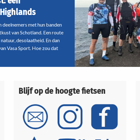
t: een
 Highlands
ien deelnemers met hun banden
kust van Schotland. Een route
natuur, desolaatheid. En dan
 van Vasa Sport. Hoe zou dat
Blijf op de hoogte fietsen