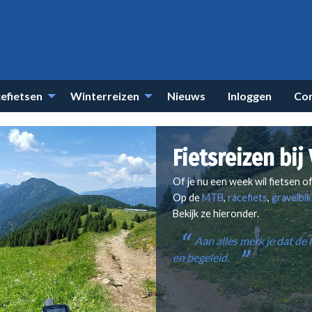
efietsen
Winterreizen
Nieuws
Inloggen
Co
Fietsreizen bij
Of je nu een week wil fietsen 
Op de
MTB
,
racefiets
,
gravelbi
Bekijk ze hieronder.
Aan alles merk je dat de
en begeleid.