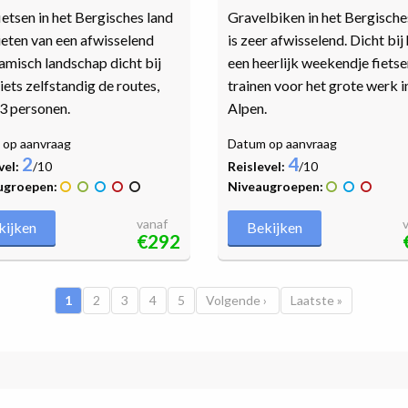
etsen in het Bergisches land
Gravelbiken in het Bergische
ieten van een afwisselend
is zeer afwisselend. Dicht bij 
misch landschap dicht bij
een heerlijk weekendje fietse
Fiets zelfstandig de routes,
trainen voor het grote werk i
3 personen.
Alpen.
op aanvraag
Datum op aanvraag
2
4
vel:
/10
Reislevel:
/10
ugroepen:
Niveaugroepen:
vanaf
kijken
Bekijken
€292
Huidige pagina
1
Pagina
2
Pagina
3
Pagina
4
Pagina
5
Volgende pagina
Volgende ›
Laatste pagina
Laatste »