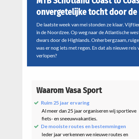
MTB Schotland Coast to Coas
onvergetelijke tocht door de
De laatste week van mei stonden ze klaar. Vijft
in de Noordzee. Op weg naar de Atlantische west
dwars door de Highlands. Onherbergzaam, ruige 
was er nog iets met regen. En dat als nieuwe reis
verlopen?
Waarom Vasa Sport
Ruim 25 jaar ervaring
Al meer dan 25 jaar organiseren wij sportieve
fiets- en sneeuwvakanties.
De mooiste routes en bestemmingen
Ieder jaar verkennen we nieuwe routes en