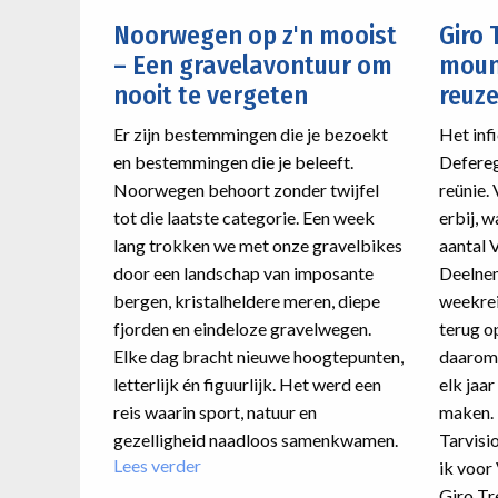
Noorwegen op z'n mooist
Giro 
– Een gravelavontuur om
moun
nooit te vergeten
reuz
Er zijn bestemmingen die je bezoekt
Het inf
en bestemmingen die je beleeft.
Defereg
Noorwegen behoort zonder twijfel
reünie.
tot die laatste categorie. Een week
erbij, 
lang trokken we met onze gravelbikes
aantal 
door een landschap van imposante
Deelne
bergen, kristalheldere meren, diepe
weekreiz
fjorden en eindeloze gravelwegen.
terug op
Elke dag bracht nieuwe hoogtepunten,
daarom 
letterlijk én figuurlijk. Het werd een
elk jaar
reis waarin sport, natuur en
maken. 
gezelligheid naadloos samenkwamen.
Tarvisio
Lees verder
over
ik voor
Noorwegen
Giro Tr