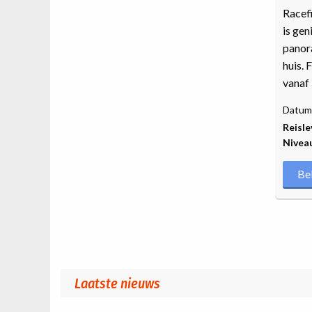
Racefi
is gen
panora
huis. 
vanaf 
Datum 
Reisle
Nivea
Be
Paginatie
Laatste nieuws