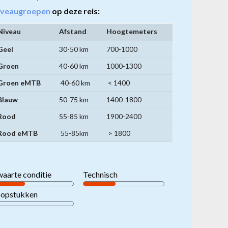
iveaugroepen
op deze reis:
Niveau
Afstand
Hoogtemeters
Niveaugroepen
Geel
30-50 km
700-1000
mountainbikereizen
Groen
40-60 km
1000-1300
Groen eMTB
40-60 km
< 1400
Blauw
50-75 km
1400-1800
Rood
55-85 km
1900-2400
Rood eMTB
55-85km
> 1800
aarte conditie
Technisch
oopstukken