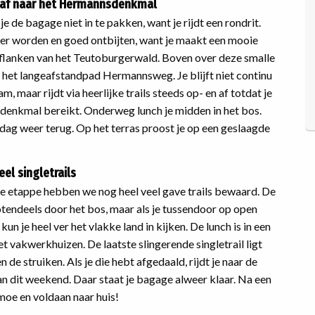
 af naar het Hermannsdenkmal
e de bagage niet in te pakken, want je rijdt een rondrit.
r worden en goed ontbijten, want je maakt een mooie
 flanken van het Teutoburgerwald. Boven over deze smalle
 het langeafstandpad Hermannsweg. Je blijft niet continu
, maar rijdt via heerlijke trails steeds op- en af totdat je
enkmal bereikt. Onderweg lunch je midden in het bos.
ag weer terug. Op het terras proost je op een geslaagde
eel singletrails
te etappe hebben we nog heel veel gave trails bewaard. De
otendeels door het bos, maar als je tussendoor op open
un je heel ver het vlakke land in kijken. De lunch is in een
t vakwerkhuizen. De laatste slingerende singletrail ligt
n de struiken. Als je die hebt afgedaald, rijdt je naar de
an dit weekend. Daar staat je bagage alweer klaar. Na een
moe en voldaan naar huis!