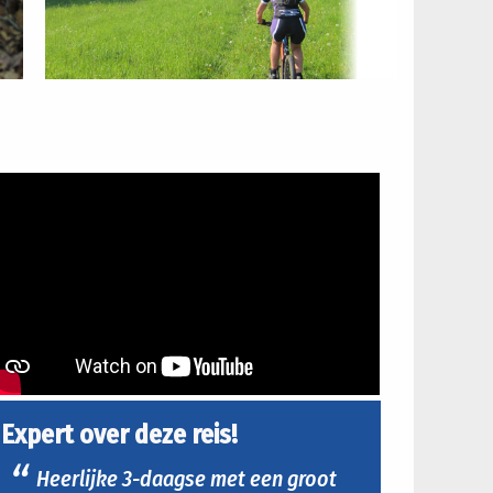
Expert over deze reis!
Heerlijke 3-daagse met een groot