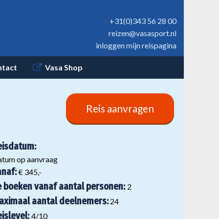
+31(0)343 56 28 00
reizen@vasasport.nl
inloggen mijn reispagina
ntact
Vasa Shop
Reis aanvragen
eisdatum:
atum op aanvraag
anaf:
€ 345,-
e boeken vanaf aantal personen:
2
aximaal aantal deelnemers:
24
eislevel:
4
/10