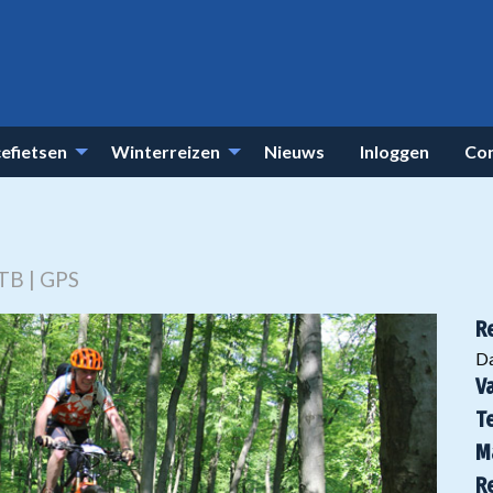
efietsen
Winterreizen
Nieuws
Inloggen
Co
MTB | GPS
R
D
V
T
M
R