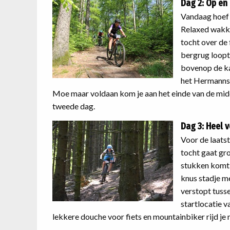
Dag 2: Op en
Vandaag hoef j
Relaxed wakke
tocht over de
bergrug loopt
bovenop de kam
het Hermannsd
Moe maar voldaan kom je aan het einde van de midd
tweede dag.
Dag 3: Heel v
Voor de laats
tocht gaat gr
stukken komt k
knus stadje me
verstopt tusse
startlocatie v
lekkere douche voor fiets en mountainbiker rijd je 