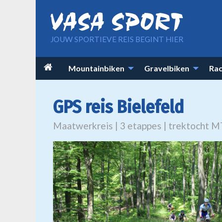
Overslaan en naar de inhoud gaan
JOUW SPORTIEVE REIS BEGINT HIER
Main

Mountainbiken
Gravelbiken
Rac
navigation
GPS reis Bielefeld
Maatwerkreis | 3 etappes | trektocht 