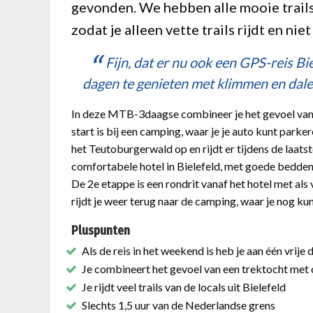
gevonden. We hebben alle mooie trail
zodat je alleen vette trails rijdt en nie
Fijn, dat er nu ook een GPS-reis Bie
dagen te genieten met klimmen en dalen
In deze MTB-3daagse combineer je het gevoel van 
start is bij een camping, waar je je auto kunt parke
het Teutoburgerwald op en rijdt er tijdens de laatste
comfortabele hotel in Bielefeld, met goede bedden e
De 2e etappe is een rondrit vanaf het hotel met a
rijdt je weer terug naar de camping, waar je nog ku
Pluspunten
Als de reis in het weekend is heb je aan één vrije
Je combineert het gevoel van een trektocht met 
Je rijdt veel trails van de locals uit Bielefeld
Slechts 1,5 uur van de Nederlandse grens