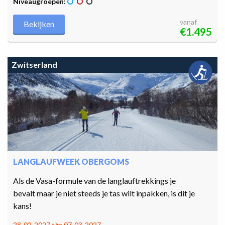
Niveaugroepen:
vanaf
Bekijken
€1.495
Zwitserland
LANGLAUFWEEK OBERGOMS
Als de Vasa-formule van de langlauftrekkings je
bevalt maar je niet steeds je tas wilt inpakken, is dit je
kans!
28-02-2027 t/m 07-03-2027