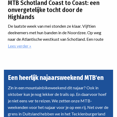
MTB Schotland Coast to Coast: een
onvergetelijke tocht door de
Highlands
De laatste week van mei stonden ze klaar. Vijftien
deelnemers met hun banden in de Noordzee. Op weg
naar de Atlantische westkust van Schotland. Een route
dwars door de Highlands. Onherbergzaam, ruige natuur,
Lees verder
over
MTB
desolaatheid. En dan was er nog iets met regen. En dat als
Schotland
nieuwe reis van Vasa Sport. Hoe zou dat verlopen?
Coast
to
Coast:
Een heerlijk najaarsweekend MTB'en
een
onvergetelijke
Zin in een mountainbikeweekend dit najaar? Ook in
tocht
oktober kun je nog lekker de trails op. En daarvoor hoef
door
je niet eens ver te reizen. We zetten onze MTB-
de
weekenden voor het najaar voor je op een rij. Net over de
Highlands
grens in Duitsland hebben we in het Tecklenburgerland