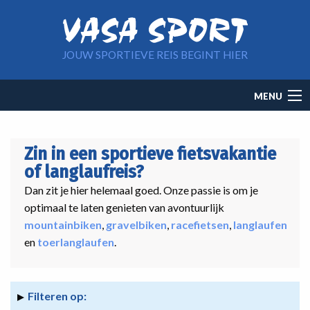
Overslaan en naar de inhoud gaan
JOUW SPORTIEVE REIS BEGINT HIER
Main
MENU
navigation
Zin in een sportieve fietsvakantie
of langlaufreis?
Dan zit je hier helemaal goed. Onze passie is om je
optimaal te laten genieten van avontuurlijk
mountainbiken
,
gravelbiken
,
racefietsen
,
langlaufen
en
toerlanglaufen
.
Filteren op: