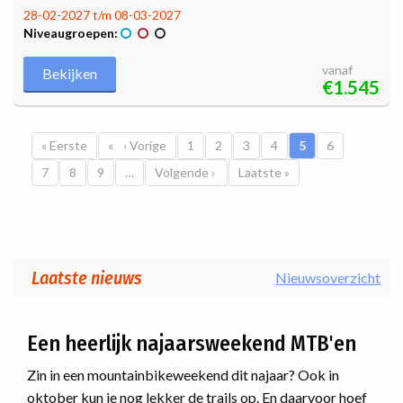
28-02-2027 t/m 08-03-2027
Niveaugroepen:
vanaf
Bekijken
€1.545
Paginatie
Eerste pagina
« Eerste
Vorige pagina
‹ Vorige
Pagina
1
Pagina
2
Pagina
3
Pagina
4
Huidige pagina
5
Pagina
6
Pagina
7
Pagina
8
Pagina
9
…
Volgende pagina
Volgende ›
Laatste pagina
Laatste »
Laatste nieuws
Nieuwsoverzicht
Een heerlijk najaarsweekend MTB'en
Zin in een mountainbikeweekend dit najaar? Ook in
oktober kun je nog lekker de trails op. En daarvoor hoef