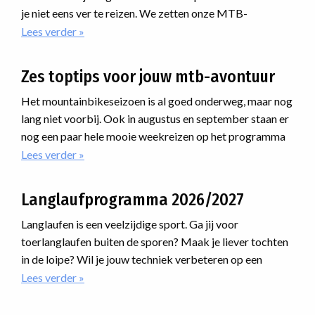
je niet eens ver te reizen. We zetten onze MTB-
weekenden voor het najaar voor je op een rij. Net over de
Lees verder
over
Een
grens in Duitsland hebben we in het Tecklenburgerland
heerlijk
prachtige trails aan elkaar geknoopt. Houd je van lekker
Zes toptips voor jouw mtb-avontuur
najaarsweekend
mountainbiken vanuit een heerlijk viersterrenhotel? Dan
MTB'en
is dit jouw reis. Ga je liever voor wat ruigere downhills?
Het mountainbikeseizoen is al goed onderweg, maar nog
Dan moet je mee naar België!
lang niet voorbij. Ook in augustus en september staan er
nog een paar hele mooie weekreizen op het programma
waar je nog bij kunt aansluiten. Van uitdagende routes
Lees verder
over
Zes
door de Alpen tot avonturen ver daarbuiten: er zit
toptips
ongetwijfeld een reis tussen die bij jou past.
Langlaufprogramma 2026/2027
voor
jouw
Langlaufen is een veelzijdige sport. Ga jij voor
mtb-
toerlanglaufen buiten de sporen? Maak je liever tochten
avontuur
in de loipe? Wil je jouw techniek verbeteren op een
cursus? Of ga je meedoen met een marathon? Voor
Lees verder
over
Langlaufprogramma
iedereen is er een passende manier van langlaufen.
2026/2027