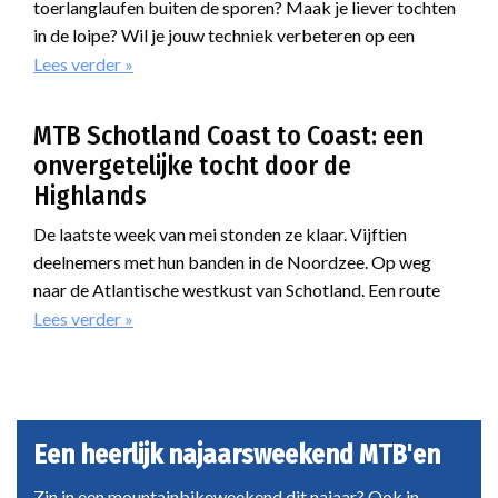
toerlanglaufen buiten de sporen? Maak je liever tochten
avontuur
in de loipe? Wil je jouw techniek verbeteren op een
cursus? Of ga je meedoen met een marathon? Voor
Lees verder
over
Langlaufprogramma
iedereen is er een passende manier van langlaufen.
2026/2027
MTB Schotland Coast to Coast: een
onvergetelijke tocht door de
Highlands
De laatste week van mei stonden ze klaar. Vijftien
deelnemers met hun banden in de Noordzee. Op weg
naar de Atlantische westkust van Schotland. Een route
dwars door de Highlands. Onherbergzaam, ruige natuur,
Lees verder
over
MTB
desolaatheid. En dan was er nog iets met regen. En dat als
Schotland
nieuwe reis van Vasa Sport. Hoe zou dat verlopen?
Coast
to
Coast:
Een heerlijk najaarsweekend MTB'en
een
onvergetelijke
Zin in een mountainbikeweekend dit najaar? Ook in