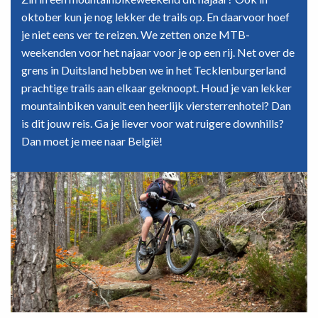
tocht
oktober kun je nog lekker de trails op. En daarvoor hoef
door
je niet eens ver te reizen. We zetten onze MTB-
de
weekenden voor het najaar voor je op een rij. Net over de
Highlands
grens in Duitsland hebben we in het Tecklenburgerland
prachtige trails aan elkaar geknoopt. Houd je van lekker
mountainbiken vanuit een heerlijk viersterrenhotel? Dan
is dit jouw reis. Ga je liever voor wat ruigere downhills?
Dan moet je mee naar België!