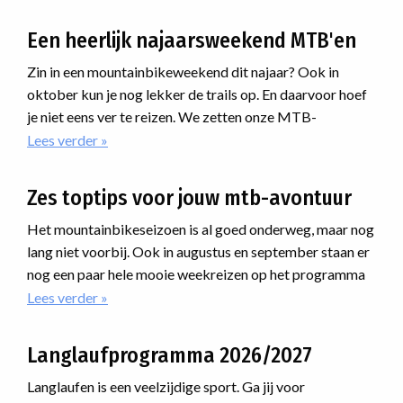
Een heerlijk najaarsweekend MTB'en
Zin in een mountainbikeweekend dit najaar? Ook in
oktober kun je nog lekker de trails op. En daarvoor hoef
je niet eens ver te reizen. We zetten onze MTB-
weekenden voor het najaar voor je op een rij. Net over de
Lees verder
over
Een
grens in Duitsland hebben we in het Tecklenburgerland
heerlijk
prachtige trails aan elkaar geknoopt. Houd je van lekker
Zes toptips voor jouw mtb-avontuur
najaarsweekend
mountainbiken vanuit een heerlijk viersterrenhotel? Dan
MTB'en
is dit jouw reis. Ga je liever voor wat ruigere downhills?
Het mountainbikeseizoen is al goed onderweg, maar nog
Dan moet je mee naar België!
lang niet voorbij. Ook in augustus en september staan er
nog een paar hele mooie weekreizen op het programma
waar je nog bij kunt aansluiten. Van uitdagende routes
Lees verder
over
Zes
door de Alpen tot avonturen ver daarbuiten: er zit
toptips
ongetwijfeld een reis tussen die bij jou past.
Langlaufprogramma 2026/2027
voor
jouw
Langlaufen is een veelzijdige sport. Ga jij voor
mtb-