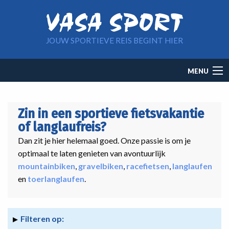
Overslaan en naar de inhoud gaan
JOUW SPORTIEVE REIS BEGINT HIER
Main
MENU
navigation
Zin in een sportieve fietsvakantie
of langlaufreis?
Dan zit je hier helemaal goed. Onze passie is om je
optimaal te laten genieten van avontuurlijk
mountainbiken
,
gravelbiken
,
racefietsen
,
langlaufen
en
toerlanglaufen
.
Filteren op: