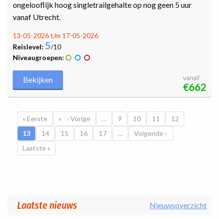
ongelooflijk hoog singletrailgehalte op nog geen 5 uur
vanaf Utrecht.
13-05-2026 t/m 17-05-2026
5
Reislevel:
/10
Niveaugroepen:
vanaf
Bekijken
€662
Paginatie
Eerste pagina
« Eerste
Vorige pagina
‹ Vorige
…
Pagina
9
Pagina
10
Pagina
11
Pagina
12
Huidige pagina
13
Pagina
14
Pagina
15
Pagina
16
Pagina
17
…
Volgende pagina
Volgende ›
Laatste pagina
Laatste »
Laatste nieuws
Nieuwsoverzicht