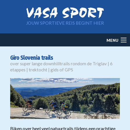
Overslaan en naar de inhoud gaan
JOUW SPORTIEVE REIS BEGINT HIER
Main
MENU
navigation
Giro Slovenia trails
over super lange downhilltrails rondom de Triglav | 6
etappes | trektocht | gids of GPS
Biken over heel veel natuurtrails tijdens een prachtige