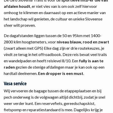
afdalen houdt
, er niet vies van is om ook zelf hiervoor
omhoog te klimmen en daarnaast op een actieve manier van
het landschap wil genieten, de cultuur en unieke Sloveense
sfeer wilt proeven.
De dagafstanden liggen tussen de 50 en 95km met 1400-
2800 klim hoogtemeters, voor
niveau blauw, rood en zwart
(zwart alleen met GPS) Elke dag zijn er drie routekeuzes, je
vindt ze terug in het offroadbook. Deze reis bevat veel trails
en wandelpaden en heeft reislevel 8/10. Een
fully is aan te
raden
gezien de stenige afdalingen maar je kan ook op een
hardtail deelnemen.
Een dropper is een must
.
Vasa service
Wij vervoeren de bagage tussen de etappeplaatsen en bij
pech onderweg is de volgwagen altijd dichtbij, zodat je snel
weer verder kunt. Een reservefiets, gereedschapskist,
fietspomp en reparatiestandaard is mee. Dagelijks krijg je