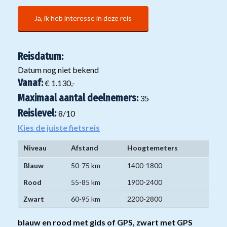
Ja, ik heb interesse in deze reis
Reisdatum:
Datum nog niet bekend
Vanaf:
€ 1.130,-
Maximaal aantal deelnemers:
35
Reislevel:
8
/10
Kies de juiste fietsreis
Niveau
Afstand
Hoogtemeters
Niveaugroepen
Blauw
50-75 km
1400-1800
mountainbikereizen
Rood
55-85 km
1900-2400
Zwart
60-95 km
2200-2800
blauw en rood met gids of GPS, zwart met GPS