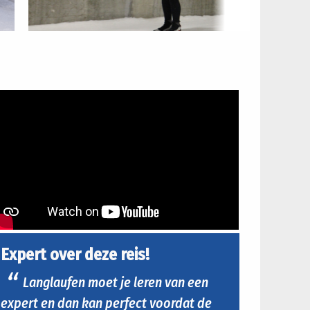
Expert over deze reis!
Langlaufen moet je leren van een
expert en dan kan perfect voordat de