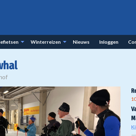
efietsen
Winterreizen
Nieuws
Inloggen
Co
whal
rhof
R
1
V
M
Ki