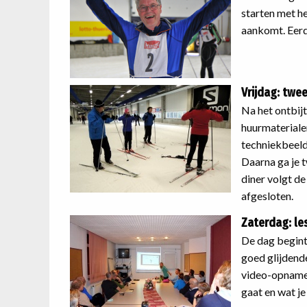
starten met h
aankomt. Eerd
Vrijdag: twee
Na het ontbijt
huurmaterialen
techniekbeeld
Daarna ga je 
diner volgt d
afgesloten.
Zaterdag: les
De dag begint
goed glijdend
video-opnames
gaat en wat je