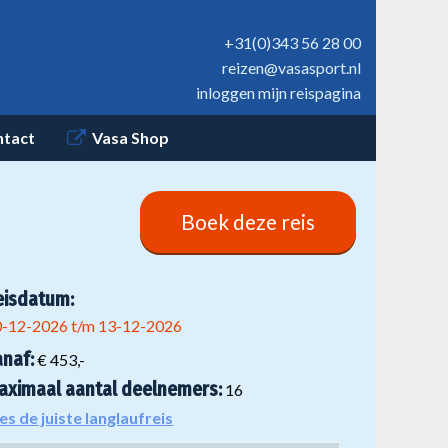
+31(0)343 56 28 00
reizen@vasasport.nl
inloggen mijn reispagina
ntact
Vasa Shop
Boek deze reis
eisdatum:
0-12-2026 t/m 13-12-2026
anaf:
€ 453,-
aximaal aantal deelnemers:
16
es de juiste langlaufreis