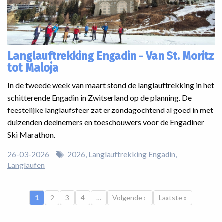
Langlauftrekking Engadin - Van St. Moritz
tot Maloja
In de tweede week van maart stond de langlauftrekking in het
schitterende Engadin in Zwitserland op de planning. De
feestelijke langlaufsfeer zat er zondagochtend al goed in met
duizenden deelnemers en toeschouwers voor de Engadiner
Ski Marathon.
26-03-2026
2026
Langlauftrekking Engadin
Langlaufen
Paginatie
Huidige pagina
1
Pagina
2
Pagina
3
Pagina
4
…
Volgende pagina
Volgende ›
Laatste pagina
Laatste »