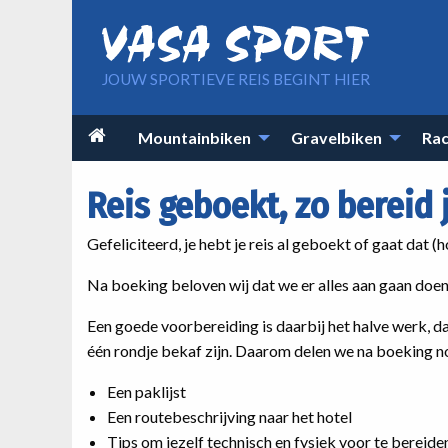
Overslaan en naar de inhoud gaan
JOUW SPORTIEVE REIS BEGINT HIER
Main

Mountainbiken
Gravelbiken
Rac
navigation
Reis geboekt, zo bereid 
Gefeliciteerd, je hebt je reis al geboekt of gaat dat (
Na boeking beloven wij dat we er alles aan gaan doen
Een goede voorbereiding is daarbij het halve werk, dat
één rondje bekaf zijn. Daarom delen we na boeking no
Een paklijst
Een routebeschrijving naar het hotel
Tips om jezelf technisch en fysiek voor te bereide