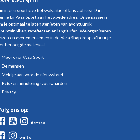
ver Vasa Sport
in in een sportieve fietsvakantie of langlaufreis? Dan
en je bij Vasa Sport aan het goede adres. Onze passie is
m je optimaal te laten genieten van avontuurlijk
ountainbiken, racefietsen en langlaufen. We organiseren
eizen en evenementen en in de Vasa Shop koop of huur je
et benodigde materiaal.
Meer over Vasa Sport
Over
De mensen
Vasa
Meld je aan voor de nieuwsbrief
Sport
Reis- en annuleringsvoorwaarden
Privacy
olg ons op:
Facebook
Youtube
Instagram
fietsen
Facebook
Instagram
winter