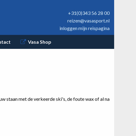
+31(0)343 56 28 00
reizen@vasasport.nl
inloggen mijn reispagina
ntact
Vasa Shop
euw staan met de verkeerde ski's, de foute wax of al na