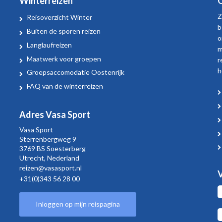
Winterreizen
O
Z
Reisoverzicht Winter
b
Buiten de sporen reizen
o
Langlaufreizen
m
Maatwerk voor groepen
r
h
Groepsaccomodatie Oostenrijk
FAQ van de winterreizen
Adres Vasa Sport
Vasa Sport
Sterrenbergweg
9
3769 BS Soesterberg
Utrecht,
Nederland
reizen@vasasport.nl
V
+31(0)343 56 28 00
Inloggen op mijn reispagina