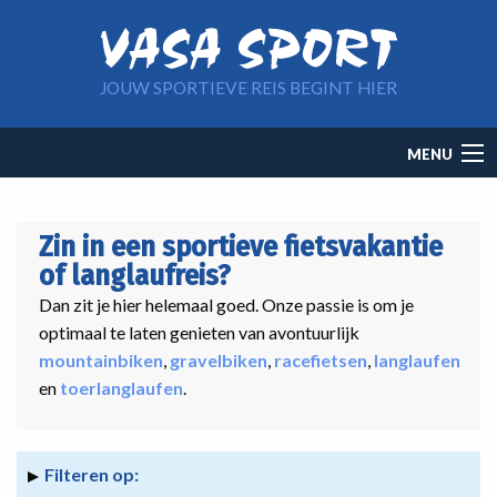
Overslaan en naar de inhoud gaan
JOUW SPORTIEVE REIS BEGINT HIER
Main
MENU
navigation
Zin in een sportieve fietsvakantie
of langlaufreis?
Dan zit je hier helemaal goed. Onze passie is om je
optimaal te laten genieten van avontuurlijk
mountainbiken
,
gravelbiken
,
racefietsen
,
langlaufen
en
toerlanglaufen
.
Filteren op: