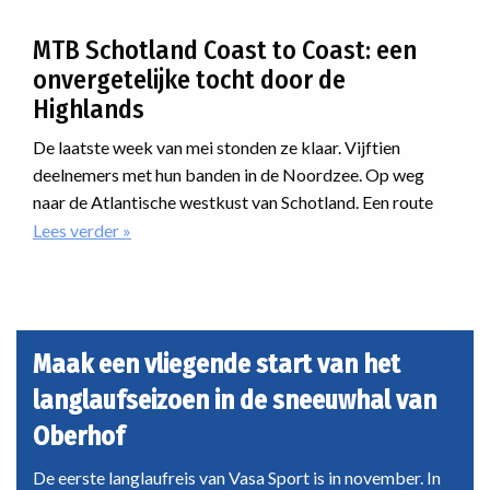
Langlaufprogramma
iedereen is er een passende manier van langlaufen.
2026/2027
MTB Schotland Coast to Coast: een
onvergetelijke tocht door de
Highlands
De laatste week van mei stonden ze klaar. Vijftien
deelnemers met hun banden in de Noordzee. Op weg
naar de Atlantische westkust van Schotland. Een route
dwars door de Highlands. Onherbergzaam, ruige natuur,
Lees verder
over
MTB
desolaatheid. En dan was er nog iets met regen. En dat als
Schotland
nieuwe reis van Vasa Sport. Hoe zou dat verlopen?
Coast
to
Coast:
Maak een vliegende start van het
een
langlaufseizoen in de sneeuwhal van
onvergetelijke
tocht
Oberhof
door
de
De eerste langlaufreis van Vasa Sport is in november. In