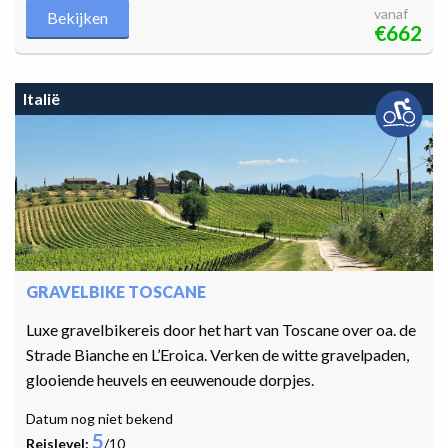
vanaf
Bekijken
€662
Italië
GRAVELBIKE TOSCANE
Luxe gravelbikereis door het hart van Toscane over oa. de
Strade Bianche en L’Eroica. Verken de witte gravelpaden,
glooiende heuvels en eeuwenoude dorpjes.
Datum nog niet bekend
5
Reislevel:
/10