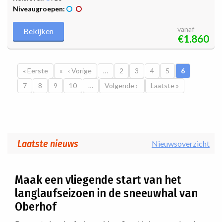
Niveaugroepen:
vanaf
Bekijken
€1.860
Paginatie
Eerste pagina
« Eerste
Vorige pagina
‹ Vorige
…
Pagina
2
Pagina
3
Pagina
4
Pagina
5
Huidige pag
6
Pagina
7
Pagina
8
Pagina
9
Pagina
10
…
Volgende pagina
Volgende ›
Laatste pagina
Laatste »
Laatste nieuws
Nieuwsoverzicht
Maak een vliegende start van het
langlaufseizoen in de sneeuwhal van
Oberhof