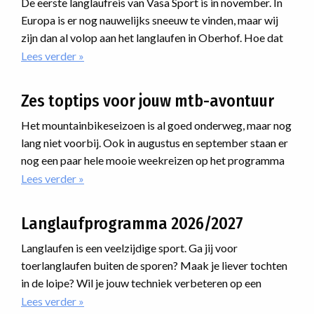
De eerste langlaufreis van Vasa Sport is in november. In
Europa is er nog nauwelijks sneeuw te vinden, maar wij
zijn dan al volop aan het langlaufen in Oberhof. Hoe dat
kan en waarom?
Lees verder
over
Maak
een
Zes toptips voor jouw mtb-avontuur
vliegende
start
Het mountainbikeseizoen is al goed onderweg, maar nog
van
lang niet voorbij. Ook in augustus en september staan er
het
nog een paar hele mooie weekreizen op het programma
langlaufseizoen
waar je nog bij kunt aansluiten. Van uitdagende routes
Lees verder
over
in
Zes
de
door de Alpen tot avonturen ver daarbuiten: er zit
toptips
sneeuwhal
ongetwijfeld een reis tussen die bij jou past.
Langlaufprogramma 2026/2027
voor
van
jouw
Oberhof
Langlaufen is een veelzijdige sport. Ga jij voor
mtb-
toerlanglaufen buiten de sporen? Maak je liever tochten
avontuur
in de loipe? Wil je jouw techniek verbeteren op een
cursus? Of ga je meedoen met een marathon? Voor
Lees verder
over