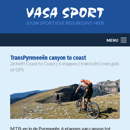
Overslaan en naar de inhoud gaan
JOUW SPORTIEVE REIS BEGINT HIER
Main
MENU
navigation
TransPyreneeën canyon to coast
2e helft Coast to Coast | 6 etappes | trektocht | met gids
of GPS
MTB-en in de Pyreneeën, 6 etappes van canyon tot