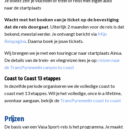
Je boekt zelf je vluchten of trein of reist met eigen auto
naar de startplaats
Wacht met het boeken van je ticket op de bevestiging
dat de reis doorgaat
. Uiterlijk 2 maanden voor de reis is dat
bekend, meestal eerder. Je ontvangt bericht via
Mijn
Reispagina
. Daarna boek je jouw tickets.
Wij brengen we je met een touringcar naar startplaats Ainsa.
De details van de trein- en vliegreizen lees je op:
reizen naar
de TransPyreneeën canyon to coast
Coast to Coast 13 etappes
In dezelfde periode organiseren we de volledige coast to
coast met 13 etappes. Wil je het volledige, once in a lifetime,
avontuur aangaan, bekijk de
TransPyreneeën coast to coast
Prijzen
De basis van een Vasa Sport-reis is het programma. Je maakt