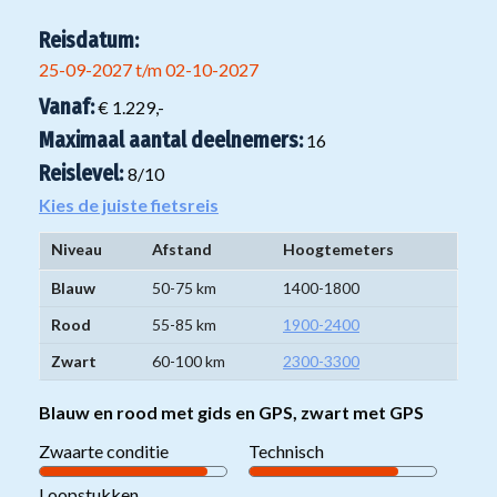
Reisdatum:
25-09-2027 t/m 02-10-2027
Vanaf:
€ 1.229,-
Maximaal aantal deelnemers:
16
Reislevel:
8
/10
Kies de juiste fietsreis
Niveau
Afstand
Hoogtemeters
Niveaugroepen
Blauw
50-75 km
1400-1800
mountainbikereizen
Rood
55-85 km
1900-2400
Zwart
60-100 km
2300-3300
Blauw en rood met gids en GPS, zwart met GPS
Zwaarte conditie
Technisch
Loopstukken