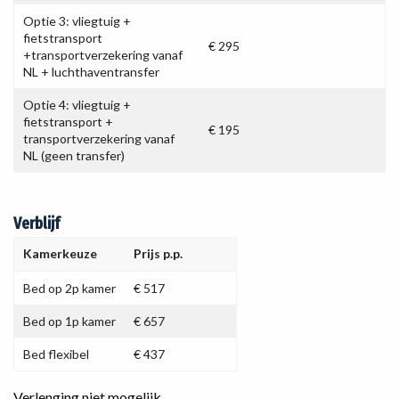
Optie 3: vliegtuig +
fietstransport
€ 295
+transportverzekering vanaf
NL + luchthaventransfer
Optie 4: vliegtuig +
fietstransport +
€ 195
transportverzekering vanaf
NL (geen transfer)
Verblijf
Kamerkeuze
Prijs p.p.
Bed op 2p kamer
€ 517
Bed op 1p kamer
€ 657
Bed flexibel
€ 437
Verlenging niet mogelijk.