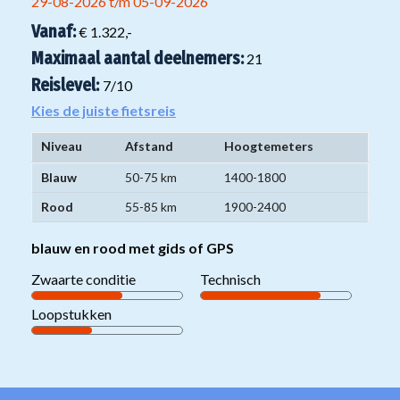
29-08-2026 t/m 05-09-2026
Vanaf:
€ 1.322,-
Maximaal aantal deelnemers:
21
Reislevel:
7
/10
Kies de juiste fietsreis
Niveau
Afstand
Hoogtemeters
Niveaugroepen
Blauw
50-75 km
1400-1800
mountainbikereizen
Rood
55-85 km
1900-2400
blauw en rood met gids of GPS
Zwaarte conditie
Technisch
Loopstukken