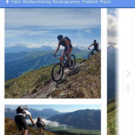
Foto's
Reisbeschrijving
Reisprogramma
Praktisch
Prijzen
MEER