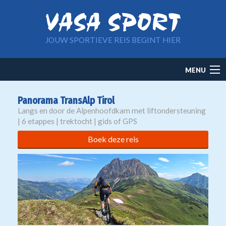
Overslaan en naar de inhoud gaan
JOUW SPORTIEVE REIS BEGINT HIER
Main
MENU
navigation
Panorama TransAlp Tirol
Langs en door de Alpenhoofdkam met liftondersteuning
| 6 etappes | trektocht | gids of GPS
Boek deze reis