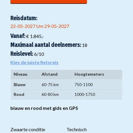
Reisdatum:
22-05-2027 t/m 29-05-2027
Vanaf:
€ 1.845,-
Maximaal aantal deelnemers:
18
Reislevel:
6
/10
Kies de juiste fietsreis
Niveau
Afstand
Hoogtemeters
Niveaugroepen
Blauw
60-75 km
750-1100
mountainbikereizen
Rood
60-80 km
1000-1750
blauw en rood met gids en GPS
Zwaarte conditie
Technisch