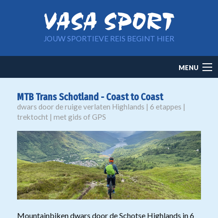
Overslaan en naar de inhoud gaan
JOUW SPORTIEVE REIS BEGINT HIER
Main
MENU
navigation
MTB Trans Schotland - Coast to Coast
dwars door de ruige verlaten Highlands | 6 etappes |
trektocht | met gids of GPS
Mountainbiken dwars door de Schotse Highlands in 6