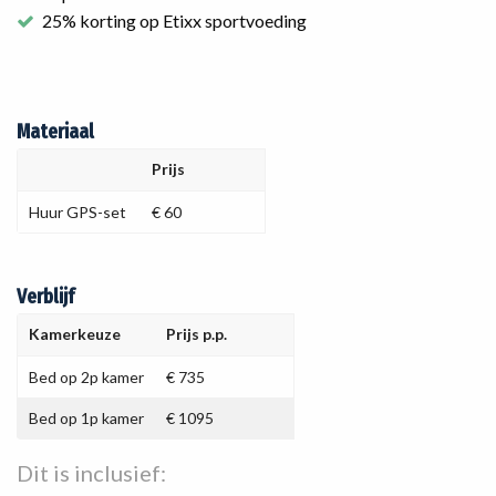
25% korting op Etixx sportvoeding
Materiaal
Prijs
Huur GPS-set
€ 60
Verblijf
Kamerkeuze
Prijs p.p.
Bed op 2p kamer
€ 735
Bed op 1p kamer
€ 1095
Dit is inclusief: