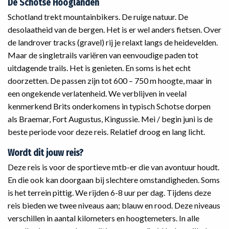
De Schotse Hooglanden
Schotland trekt mountainbikers. De ruige natuur. De
desolaatheid van de bergen. Het is er wel anders fietsen. Over
de landrover tracks (gravel) rij je relaxt langs de heidevelden.
Maar de singletrails variëren van eenvoudige paden tot
uitdagende trails. Het is genieten. En soms is het echt
doorzetten. De passen zijn tot 600 – 750 m hoogte, maar in
een ongekende verlatenheid. We verblijven in veelal
kenmerkend Brits onderkomens in typisch Schotse dorpen
als Braemar, Fort Augustus, Kingussie. Mei / begin juni is de
beste periode voor deze reis. Relatief droog en lang licht.
Wordt dit jouw reis?
Deze reis is voor de sportieve mtb-er die van avontuur houdt.
En die ook kan doorgaan bij slechtere omstandigheden. Soms
is het terrein pittig. We rijden 6-8 uur per dag. Tijdens deze
reis bieden we twee niveaus aan; blauw en rood. Deze niveaus
verschillen in aantal kilometers en hoogtemeters. In alle