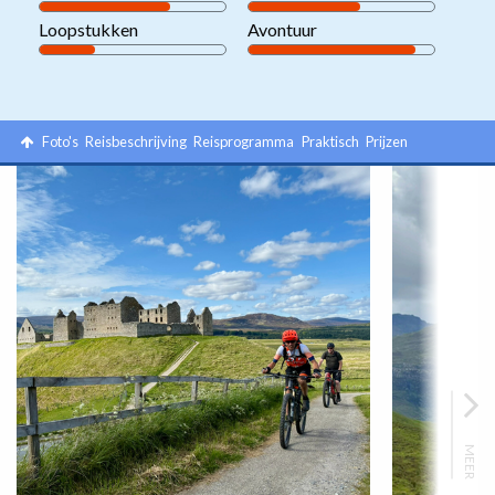
Loopstukken
Avontuur
Foto's
Reisbeschrijving
Reisprogramma
Praktisch
Prijzen
MEER