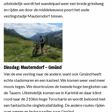
uiteindelijk wordt het wandelpad weer een brede grindweg
en rijden we door de middeleeuwse poort het oude
vestingstadje Mauterndorf binnen.
Dinsdag: Mauterndorf – Gmünd
Van de ene vesting naar de andere, want ook Gmünd heeft
echte stadsmuren en een kasteel. We komen weer veel meer
moois tegen. We doorkruizen de tweede hoge bergketen van
de Tauern. Uiteindelijk komen we in Karintië en daar klimt
rood naar de 2106m hoge Torscharte en wordt beloond met
een fantastische singletrailafdaling. De andere routes rijden
over wegen en leuke paadjes naar Gmünd.