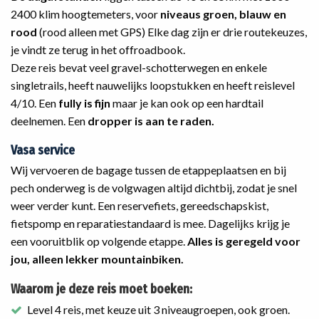
2400 klim hoogtemeters, voor
niveaus groen, blauw en
rood
(rood alleen met GPS) Elke dag zijn er drie routekeuzes,
je vindt ze terug in het offroadbook.
Deze reis bevat veel gravel-schotterwegen en enkele
singletrails, heeft nauwelijks loopstukken en heeft reislevel
4/10. Een
fully is fijn
maar je kan ook op een hardtail
deelnemen. Een
dropper is aan te raden.
Vasa service
Wij vervoeren de bagage tussen de etappeplaatsen en bij
pech onderweg is de volgwagen altijd dichtbij, zodat je snel
weer verder kunt. Een reservefiets, gereedschapskist,
fietspomp en reparatiestandaard is mee. Dagelijks krijg je
een vooruitblik op volgende etappe.
Alles is geregeld voor
jou, alleen lekker mountainbiken.
Waarom je deze reis moet boeken:
Level 4 reis, met keuze uit 3 niveaugroepen, ook groen.