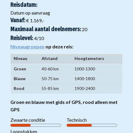
Reisdatum:
Datum op aanvraag
Vanaf:
€ 1.169,-
Maximaal aantal deelnemers:
20
Reislevel:
4
/10
Niveaugroepen
op deze reis:
Niveau
Afstand
Hoogtemeters
Niveaugroepen
Groen
40-60 km
1000-1300
mountainbikereizen
Blauw
50-75 km
1400-1800
Rood
55-85 km
1900-2400
Groen en blauw met gids of GPS, rood alleen met
GPS
Zwaarte conditie
Technisch
Loopstukken