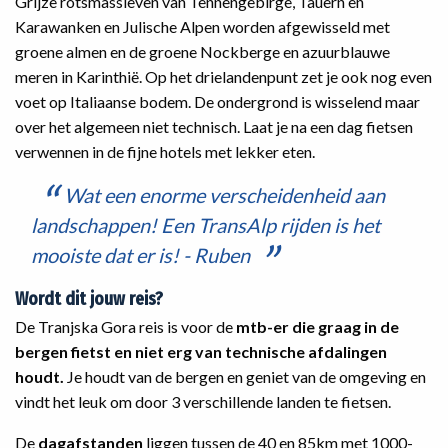
Grijze rotsmassieven van Tennengebirge, Tauern en
Karawanken en Julische Alpen worden afgewisseld met
groene almen en de groene Nockberge en azuurblauwe
meren in Karinthië. Op het drielandenpunt zet je ook nog even
voet op Italiaanse bodem. De ondergrond is wisselend maar
over het algemeen niet technisch. Laat je na een dag fietsen
verwennen in de fijne hotels met lekker eten.
Wat een enorme verscheidenheid aan
landschappen! Een TransAlp rijden is het
mooiste dat er is! - Ruben
Wordt dit jouw reis?
De Tranjska Gora reis is voor de
mtb-er die graag in de
bergen fietst en niet erg van
technische afdalingen
houdt.
Je houdt van de bergen en geniet van de omgeving en
vindt het leuk om door 3 verschillende landen te fietsen.
De
dagafstanden
liggen tussen de 40 en 85km met 1000-