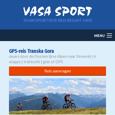
Overslaan en naar de inhoud gaan
JOUW SPORTIEVE REIS BEGINT HIER
Main
MENU
navigation
GPS-reis Transka Gora
dwars door de Oostenrijkse Alpen naar Slovenië | 6
etappe | trektocht | gids of GPS
Reis aanvragen