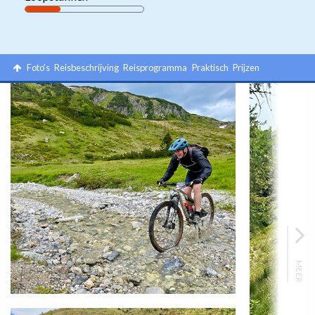
Foto's
Reisbeschrijving
Reisprogramma
Praktisch
Prijzen
MEER