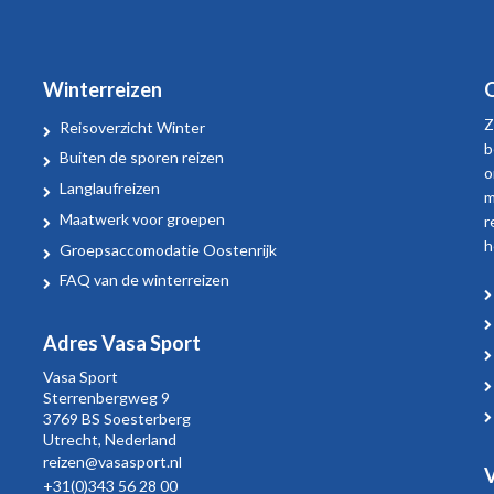
Winterreizen
O
Z
Reisoverzicht Winter
b
Buiten de sporen reizen
o
Langlaufreizen
m
Maatwerk voor groepen
r
h
Groepsaccomodatie Oostenrijk
FAQ van de winterreizen
Adres Vasa Sport
Vasa Sport
Sterrenbergweg
9
3769 BS Soesterberg
Utrecht,
Nederland
reizen@vasasport.nl
V
+31(0)343 56 28 00