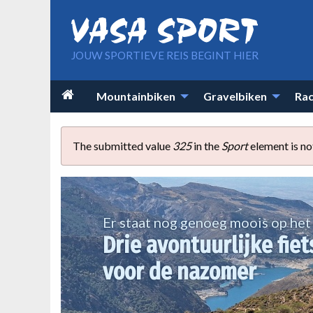
Overslaan en naar de inhoud gaan
JOUW SPORTIEVE REIS BEGINT HIER
Main

Mountainbiken
Gravelbiken
Rac
navigation
The submitted value
325
in the
Sport
element is no
Foutmelding
Er staat nog genoeg moois op he
Drie avontuurlijke fiet
voor de nazomer