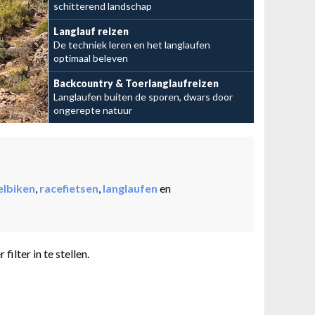
najaarsweekend MTB'e
schitterend landschap
Langlauf reizen
De techniek leren en het langlaufen
optimaal beleven
Bekijk de mogelijkheden
Backcountry & Toerlanglaufreizen
Langlaufen buiten de sporen, dwars door
ongerepte natuur
elbiken
,
racefietsen
,
langlaufen
en
lter in te stellen.