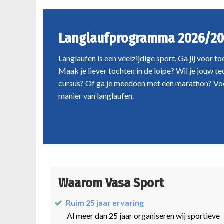
Langlaufprogramma 2026/20
Langlaufen is een veelzijdige sport. Ga jij voor t
Maak je liever tochten in de loipe? Wil je jouw t
cursus? Of ga je meedoen met een marathon? Voo
manier van langlaufen.
Waarom Vasa Sport
Ruim 25 jaar ervaring
Al meer dan 25 jaar organiseren wij sportieve