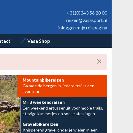
+31(0)343 56 28 00
reizen@vasasport.nl
inloggen mijn reispagina
ntact
Vasa Shop
×
Mountainbikereizen
Ga mee de bergen in, iedere trail is een
avontuur
MTB weekendreizen
Een weekend ertussenuit voor mooie trails,
stevige klimmetjes en snelle afdalingen
Van flowtrails tot ruige downhills
Een heerlijk
Gravelbikereizen
Knisperend gravel onder je wielen in een