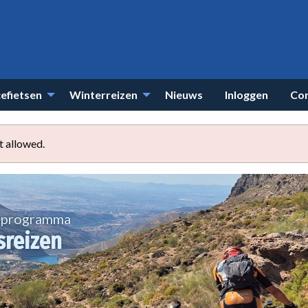
efietsen
Winterreizen
Nieuws
Inloggen
Co
t allowed.
t programma
sreizen