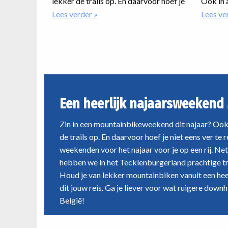
lekker de trails op. En daarvoor hoef je
Ook in 
niet eens ver te reizen. We zetten onze
er nog 
Lees verder
over
Lees ve
Een
MTB-weekenden voor het najaar voor
weekrei
heerlijk
je op een rij. Net over de grens in
nog bij 
najaarsweekend
Duitsland hebben we in het
uitdage
MTB'en
Tecklenburgerland prachtige trails
avonture
aan elkaar geknoopt. Houd je van
ongetwij
lekker mountainbiken vanuit een
past.
Een heerlijk najaarsweekend
heerlijk viersterrenhotel? Dan is dit
jouw reis. Ga je liever voor wat ruigere
Zin in een mountainbikeweekend dit najaar? Ook 
downhills? Dan moet je mee naar
de trails op. En daarvoor hoef je niet eens ver t
België!
weekenden voor het najaar voor je op een rij. Net
hebben we in het Tecklenburgerland prachtige tr
Houd je van lekker mountainbiken vanuit een heer
dit jouw reis. Ga je liever voor wat ruigere down
België!