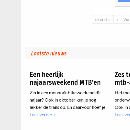
Paginatie
Eerste pagina
« Eerste
Vori
‹ Vor
Laatste nieuws
Een heerlijk
Zes t
najaarsweekend MTB'en
mtb-
Zin in een mountainbikeweekend dit
Het mou
najaar? Ook in oktober kun je nog
onderwe
lekker de trails op. En daarvoor hoef je
Ook in 
niet eens ver te reizen. We zetten onze
er nog 
Lees verder
over
Lees ve
Een
MTB-weekenden voor het najaar voor
weekrei
heerlijk
je op een rij. Net over de grens in
nog bij 