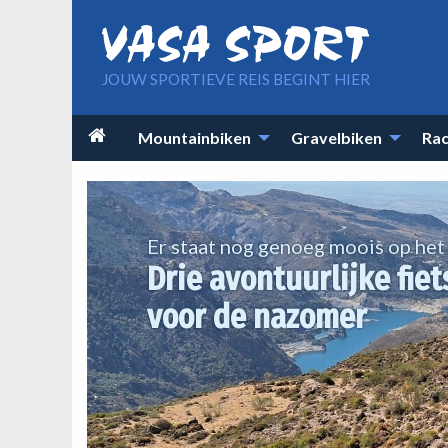
Overslaan en naar de inhoud gaan
JOUW SPORTIEVE REIS BEGINT HIER
Main

Mountainbiken
Gravelbiken
Rac
navigation
Er staat nog genoeg moois op he
Drie avontuurlijke fiet
voor de nazomer