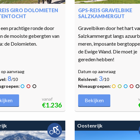
REIS GIRO DOLOMIETEN
GPS-REIS GRAVELBIKE
TENTOCHT
SALZKAMMERGUT
een prachtige ronde door
Gravelbiken door het hart va
an de mooiste gebergten van
Salzkammergut langs azuur
a: de Dolomieten.
meren, imposante bergtoppe
de Ewige Wand. Die moet je
gereden hebben!
op aanvraag
Datum op aanvraag
8
3
vel:
/10
Reislevel:
/10
ugroepen:
Niveaugroepen:
vanaf
kijken
Bekijken
€1.236
ijk
Oostenrijk