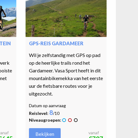
TEIN
GPS-REIS GARDAMEER
Wil je zelfstandig met GPS op pad
twerk
op de heerlijke trails rond het
ooiste
Gardameer. Vasa Sport heeft in dit
 met
mountainbikemekka van het eerste
uur de fietsbare routes voor je
uitgezocht.
Datum op aanvraag
8
Reislevel:
/10
Niveaugroepen:
vanaf
vanaf
Bekijken