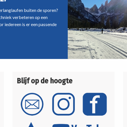
oerlanglaufen buiten de sporen?
echniek verbeteren op een
r iedereen is er een passende
Blijf op de hoogte