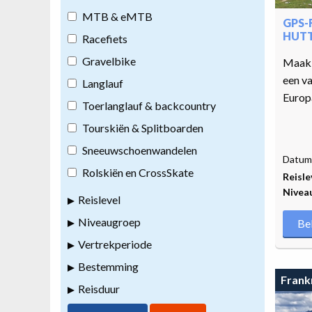
MTB & eMTB
GPS-
HUT
Racefiets
Gravelbike
Maak 
een v
Langlauf
Europ
Toerlanglauf & backcountry
Tourskiën & Splitboarden
Sneeuwschoenwandelen
Datum 
Rolskiën en CrossSkate
Reisle
Nivea
Reislevel
Niveaugroep
Be
Vertrekperiode
Bestemming
Frankr
Reisduur