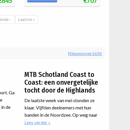
€645
€707
ende pagina
ende ›
Laatste pagina
Laatste »
Nieuwsoverzicht
MTB Schotland Coast to
Coast: een onvergetelijke
tocht door de Highlands
port. Ga
de
De laatste week van mei stonden ze
 in de
klaar. Vijftien deelnemers met hun
rbeteren
banden in de Noordzee. Op weg naar
ma
en met
de Atlantische westkust van
Lees verder
over
 er een
MTB
Schotland. Een route dwars door de