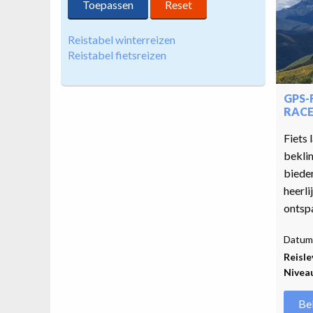
Reistabel winterreizen
Reistabel fietsreizen
GPS-
RACE
Fiets 
beklim
bieden
heerli
ontspa
Datum 
Reisle
Nivea
Be