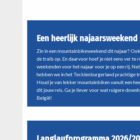
najaarsweekend
Duitsland hebben we in het
uitdage
MTB'en
Tecklenburgerland prachtige trails
avonture
aan elkaar geknoopt. Houd je van
ongetwij
lekker mountainbiken vanuit een
past.
Een heerlijk najaarsweekend
heerlijk viersterrenhotel? Dan is dit
jouw reis. Ga je liever voor wat ruigere
Zin in een mountainbikeweekend dit najaar? Ook 
downhills? Dan moet je mee naar
de trails op. En daarvoor hoef je niet eens ver t
België!
weekenden voor het najaar voor je op een rij. Net
hebben we in het Tecklenburgerland prachtige tr
Houd je van lekker mountainbiken vanuit een heer
dit jouw reis. Ga je liever voor wat ruigere down
België!
Langlaufprogramma 2026/20