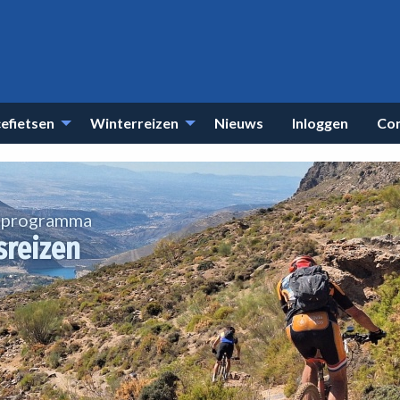
efietsen
Winterreizen
Nieuws
Inloggen
Co
t programma
sreizen