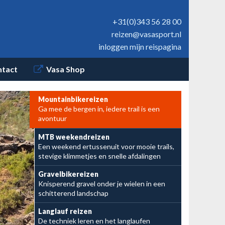
+31(0)343 56 28 00
reizen@vasasport.nl
inloggen mijn reispagina
ntact
Vasa Shop
Mountainbikereizen
Ga mee de bergen in, iedere trail is een
avontuur
MTB weekendreizen
Een weekend ertussenuit voor mooie trails,
stevige klimmetjes en snelle afdalingen
Van flowtrails tot ruige downhills
Een heerlijk
Gravelbikereizen
Knisperend gravel onder je wielen in een
najaarsweekend MTB'e
schitterend landschap
Langlauf reizen
De techniek leren en het langlaufen