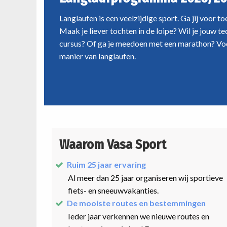
Langlaufen is een veelzijdige sport. Ga jij voor t
Maak je liever tochten in de loipe? Wil je jouw t
cursus? Of ga je meedoen met een marathon? Voo
manier van langlaufen.
Waarom Vasa Sport
Ruim 25 jaar ervaring
Al meer dan 25 jaar organiseren wij sportieve
fiets- en sneeuwvakanties.
De mooiste routes en bestemmingen
Ieder jaar verkennen we nieuwe routes en