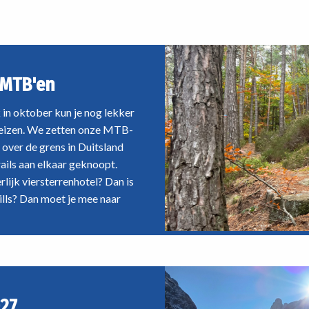
voor
nde routes door de Alpen tot
passende manier van langlaufe
jouw
n ver daarbuiten: er zit
mtb-
feld een reis tussen die bij jou
avontuur
 MTB'en
in oktober kun je nog lekker
e reizen. We zetten onze MTB-
 over de grens in Duitsland
ails aan elkaar geknoopt.
lijk viersterrenhotel? Dan is
hills? Dan moet je mee naar
27