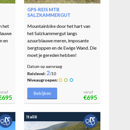
GPS-REIS MTB
SALZKAMMERGUT
n het
Mountainbike door het hart van
blauwe
het Salzkammergut langs
n en
azuurblauwe meren, imposante
bergtoppen en de Ewige Wand. Die
moet je gereden hebben!
Datum op aanvraag
2
Reislevel:
/10
Niveaugroepen:
vanaf
vanaf
Bekijken
€695
€695
Italië