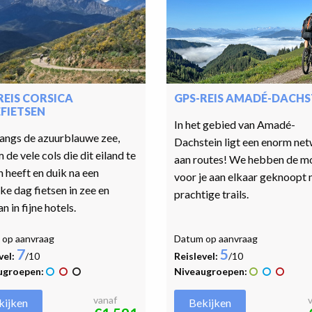
REIS CORSICA
GPS-REIS AMADÉ-DACHS
FIETSEN
In het gebied van Amadé-
langs de azuurblauwe zee,
Dachstein ligt een enorm ne
 de vele cols die dit eiland te
aan routes! We hebben de m
 heeft en duik na een
voor je aan elkaar geknoopt
jke dag fietsen in zee en
prachtige trails.
n in fijne hotels.
op aanvraag
Datum op aanvraag
7
5
vel:
/10
Reislevel:
/10
ugroepen:
Niveaugroepen:
vanaf
kijken
Bekijken