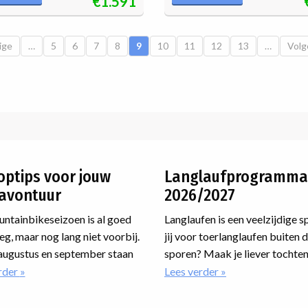
€1.591
ge pagina
ige
…
Pagina
5
Pagina
6
Pagina
7
Pagina
8
Huidige pagina
9
Pagina
10
Pagina
11
Pagina
12
Pagina
13
…
Volg
Volg
optips voor jouw
Langlaufprogramma
avontuur
2026/2027
ntainbikeseizoen is al goed
Langlaufen is een veelzijdige s
g, maar nog lang niet voorbij.
jij voor toerlanglaufen buiten 
augustus en september staan
sporen? Maak je liever tochten
een paar hele mooie
loipe? Wil je jouw techniek ve
rder
over
Lees verder
over
Zes
Langlaufprogram
zen op het programma waar je
op een cursus? Of ga je meedo
toptips
2026/2027
kunt aansluiten. Van
een marathon? Voor iedereen is