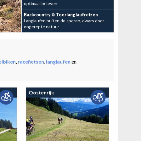
optimaal beleven
Bekijk de mogelijkheden
Backcountry & Toerlanglaufreizen
Langlaufen buiten de sporen, dwars door
ongerepte natuur
elbiken
,
racefietsen
,
langlaufen
en
Oostenrijk