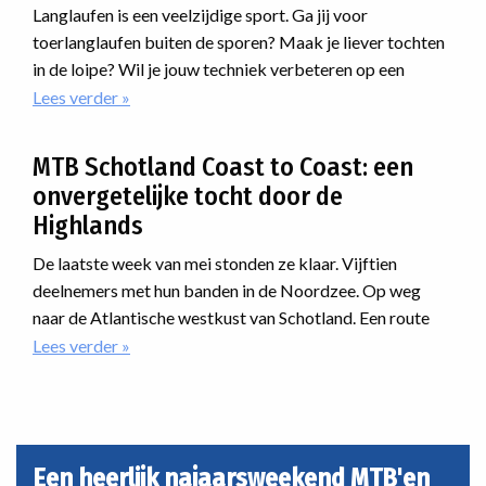
jouw
Langlaufen is een veelzijdige sport. Ga jij voor
mtb-
toerlanglaufen buiten de sporen? Maak je liever tochten
avontuur
in de loipe? Wil je jouw techniek verbeteren op een
cursus? Of ga je meedoen met een marathon? Voor
Lees verder
over
Langlaufprogramma
iedereen is er een passende manier van langlaufen.
2026/2027
MTB Schotland Coast to Coast: een
onvergetelijke tocht door de
Highlands
De laatste week van mei stonden ze klaar. Vijftien
deelnemers met hun banden in de Noordzee. Op weg
naar de Atlantische westkust van Schotland. Een route
dwars door de Highlands. Onherbergzaam, ruige natuur,
Lees verder
over
MTB
desolaatheid. En dan was er nog iets met regen. En dat als
Schotland
nieuwe reis van Vasa Sport. Hoe zou dat verlopen?
Coast
to
Coast:
Een heerlijk najaarsweekend MTB'en