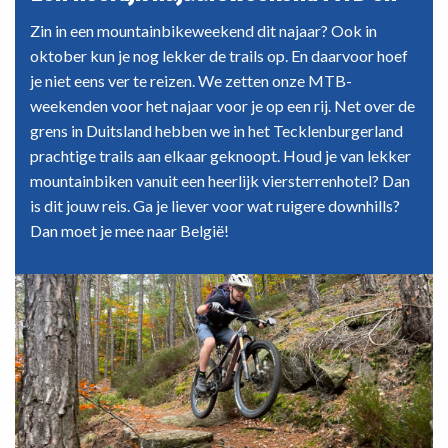
een
onvergetelijke
Zin in een mountainbikeweekend dit najaar? Ook in
tocht
oktober kun je nog lekker de trails op. En daarvoor hoef
door
je niet eens ver te reizen. We zetten onze MTB-
de
weekenden voor het najaar voor je op een rij. Net over de
Highlands
grens in Duitsland hebben we in het Tecklenburgerland
prachtige trails aan elkaar geknoopt. Houd je van lekker
mountainbiken vanuit een heerlijk viersterrenhotel? Dan
is dit jouw reis. Ga je liever voor wat ruigere downhills?
Dan moet je mee naar België!