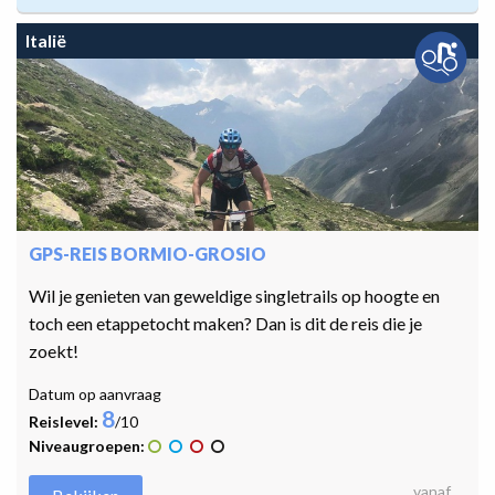
Italië
GPS-REIS BORMIO-GROSIO
Wil je genieten van geweldige singletrails op hoogte en
toch een etappetocht maken? Dan is dit de reis die je
zoekt!
Datum op aanvraag
8
Reislevel:
/10
Niveaugroepen:
vanaf