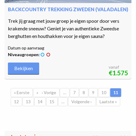
BACKCOUNTRY TREKKING ZWEDEN (VALADALEN)
Trek jij graag met jouw groep je eigen spoor door vers
krakende sneeuw? Geniet je van authentieke Zweedse
berghutten en houthakken voor je eigen sauna?
Datum op aanvraag
Niveaugroepen:
vanaf
Bekijken
€1.575
Paginatie
Eerste pagina
« Eerste
Vorige pagina
‹ Vorige
…
Pagina
7
Pagina
8
Pagina
9
Pagina
10
Huidige pa
11
Pagina
12
Pagina
13
Pagina
14
Pagina
15
…
Volgende pagina
Volgende ›
Laatste pagina
Laatste »