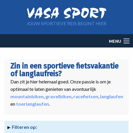
Overslaan en naar de inhoud gaan
JOUW SPORTIEVE REIS BEGINT HIER
Main
MENU
navigation
Zin in een sportieve fietsvakantie
of langlaufreis?
Dan zit je hier helemaal goed. Onze passie is om je
optimaal te laten genieten van avontuurlijk
mountainbiken
,
gravelbiken
,
racefietsen
,
langlaufen
en
toerlanglaufen
.
Filteren op: