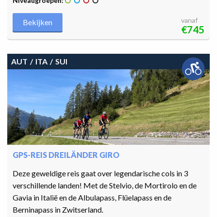
Niveaugroepen:
vanaf
Bekijken
€745
AUT
ITA
SUI
GPS-REIS DREILÄNDER GIRO
Deze geweldige reis gaat over legendarische cols in 3
verschillende landen! Met de Stelvio, de Mortirolo en de
Gavia in Italië en de Albulapass, Flüelapass en de
Berninapass in Zwitserland.