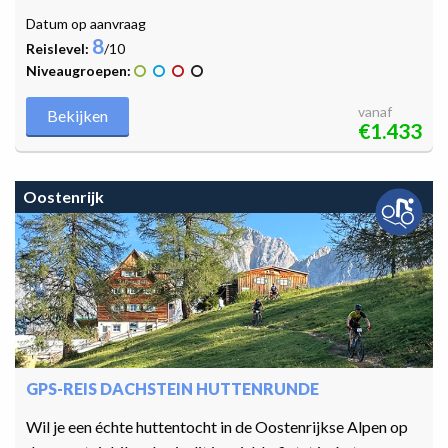
Datum op aanvraag
8
Reislevel:
/10
Niveaugroepen:
vanaf
Bekijken
€1.433
Oostenrijk
GPS-REIS DACHSTEIN HUTTENRUNDE
Wil je een échte huttentocht in de Oostenrijkse Alpen op