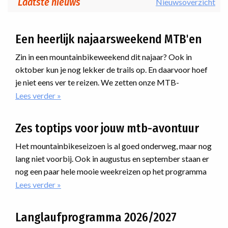
Laatste nieuws
Nieuwsoverzicht
Een heerlijk najaarsweekend MTB'en
Zin in een mountainbikeweekend dit najaar? Ook in
oktober kun je nog lekker de trails op. En daarvoor hoef
je niet eens ver te reizen. We zetten onze MTB-
weekenden voor het najaar voor je op een rij. Net over de
Lees verder
over
Een
grens in Duitsland hebben we in het Tecklenburgerland
heerlijk
prachtige trails aan elkaar geknoopt. Houd je van lekker
Zes toptips voor jouw mtb-avontuur
najaarsweekend
mountainbiken vanuit een heerlijk viersterrenhotel? Dan
MTB'en
is dit jouw reis. Ga je liever voor wat ruigere downhills?
Het mountainbikeseizoen is al goed onderweg, maar nog
Dan moet je mee naar België!
lang niet voorbij. Ook in augustus en september staan er
nog een paar hele mooie weekreizen op het programma
waar je nog bij kunt aansluiten. Van uitdagende routes
Lees verder
over
Zes
door de Alpen tot avonturen ver daarbuiten: er zit
toptips
ongetwijfeld een reis tussen die bij jou past.
Langlaufprogramma 2026/2027
voor