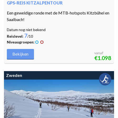
GPS-REIS KITZALPENTOUR
Een geweldige ronde met de MTB-hotspots Kitzbühel en
Saalbach!
Datum nog niet bekend
7
Reislevel:
/10
Niveaugroepen:
vanaf
Bekijken
€1.098
Zweden