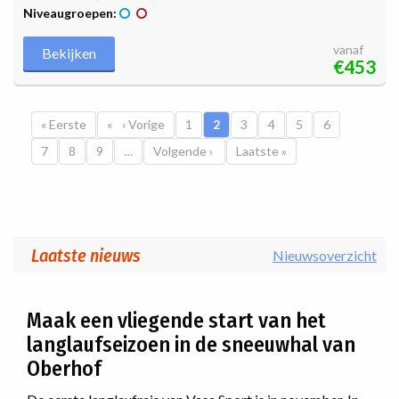
Niveaugroepen:
vanaf
Bekijken
€453
Paginatie
Eerste pagina
« Eerste
Vorige pagina
‹ Vorige
Pagina
1
Huidige pagina
2
Pagina
3
Pagina
4
Pagina
5
Pagina
6
Pagina
7
Pagina
8
Pagina
9
…
Volgende pagina
Volgende ›
Laatste pagina
Laatste »
Laatste nieuws
Nieuwsoverzicht
Maak een vliegende start van het
langlaufseizoen in de sneeuwhal van
Oberhof