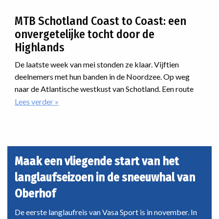
Langlaufprogramma
iedereen is er een passende manier van langlaufen.
2026/2027
MTB Schotland Coast to Coast: een
onvergetelijke tocht door de
Highlands
De laatste week van mei stonden ze klaar. Vijftien
deelnemers met hun banden in de Noordzee. Op weg
naar de Atlantische westkust van Schotland. Een route
dwars door de Highlands. Onherbergzaam, ruige natuur,
Lees verder
over
MTB
desolaatheid. En dan was er nog iets met regen. En dat als
Schotland
nieuwe reis van Vasa Sport. Hoe zou dat verlopen?
Coast
to
Coast:
Maak een vliegende start van het
een
langlaufseizoen in de sneeuwhal van
onvergetelijke
tocht
Oberhof
door
de
De eerste langlaufreis van Vasa Sport is in november. In