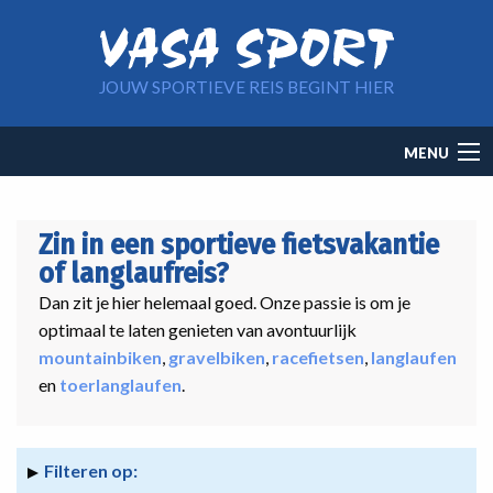
Overslaan en naar de inhoud gaan
JOUW SPORTIEVE REIS BEGINT HIER
Main
MENU
navigation
Zin in een sportieve fietsvakantie
of langlaufreis?
Dan zit je hier helemaal goed. Onze passie is om je
optimaal te laten genieten van avontuurlijk
mountainbiken
,
gravelbiken
,
racefietsen
,
langlaufen
en
toerlanglaufen
.
Filteren op: