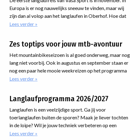
De eerste langlaufreis van Vasa Sport is in november. In
Europa is er nog nauwelijks sneeuw te vinden, maar wij
zijn dan al volop aan het langlaufen in Oberhof. Hoe dat
kan en waarom?
Lees verder
over
Maak
een
Zes toptips voor jouw mtb-avontuur
vliegende
start
Het mountainbikeseizoen is al goed onderweg, maar nog
van
lang niet voorbij. Ook in augustus en september staan er
het
nog een paar hele mooie weekreizen op het programma
langlaufseizoen
waar je nog bij kunt aansluiten. Van uitdagende routes
Lees verder
over
in
Zes
de
door de Alpen tot avonturen ver daarbuiten: er zit
toptips
sneeuwhal
ongetwijfeld een reis tussen die bij jou past.
Langlaufprogramma 2026/2027
voor
van
jouw
Oberhof
Langlaufen is een veelzijdige sport. Ga jij voor
mtb-
toerlanglaufen buiten de sporen? Maak je liever tochten
avontuur
in de loipe? Wil je jouw techniek verbeteren op een
cursus? Of ga je meedoen met een marathon? Voor
Lees verder
over