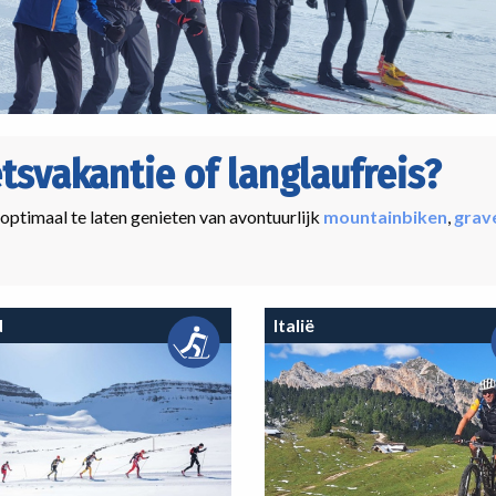
etsvakantie of langlaufreis?
 optimaal te laten genieten van avontuurlijk
mountainbiken
,
grav
d
Italië