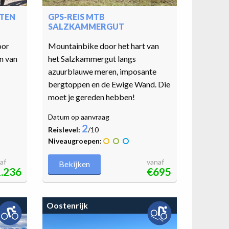
ETEN
GPS-REIS MTB
SALZKAMMERGUT
oor
Mountainbike door het hart van
n van
het Salzkammergut langs
azuurblauwe meren, imposante
bergtoppen en de Ewige Wand. Die
moet je gereden hebben!
Datum op aanvraag
2
Reislevel:
/10
Niveaugroepen:
af
vanaf
Bekijken
.236
€695
Oostenrijk