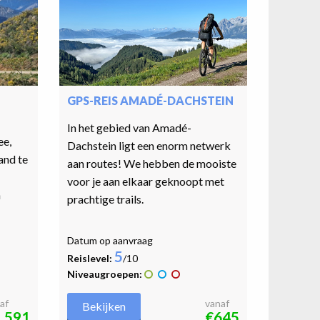
GPS-REIS AMADÉ-DACHSTEIN
In het gebied van Amadé-
ee,
Dachstein ligt een enorm netwerk
land te
aan routes! We hebben de mooiste
voor je aan elkaar geknoopt met
n
prachtige trails.
Datum op aanvraag
5
Reislevel:
/10
Niveaugroepen:
af
vanaf
Bekijken
.591
€645