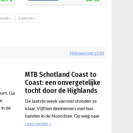
ende pagina
ende ›
Laatste pagina
Laatste »
Nieuwsoverzicht
MTB Schotland Coast to
Coast: een onvergetelijke
tocht door de Highlands
port. Ga
de
De laatste week van mei stonden ze
 in de
klaar. Vijftien deelnemers met hun
rbeteren
banden in de Noordzee. Op weg naar
ma
en met
de Atlantische westkust van
Lees verder
over
 er een
MTB
Schotland. Een route dwars door de