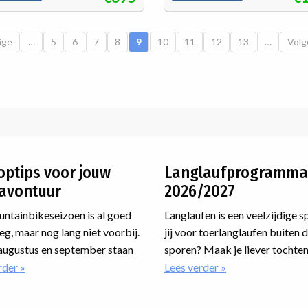
ge pagina
ige
…
Pagina
5
Pagina
6
Pagina
7
Pagina
8
Huidige pagina
9
Pagina
10
Pagina
11
Pagina
12
Pagina
13
…
Volg
Volg
optips voor jouw
Langlaufprogramma
avontuur
2026/2027
ntainbikeseizoen is al goed
Langlaufen is een veelzijdige s
g, maar nog lang niet voorbij.
jij voor toerlanglaufen buiten 
augustus en september staan
sporen? Maak je liever tochten
een paar hele mooie
loipe? Wil je jouw techniek ve
rder
over
Lees verder
over
Zes
Langlaufprogram
zen op het programma waar je
op een cursus? Of ga je meedo
toptips
2026/2027
kunt aansluiten. Van
een marathon? Voor iedereen is