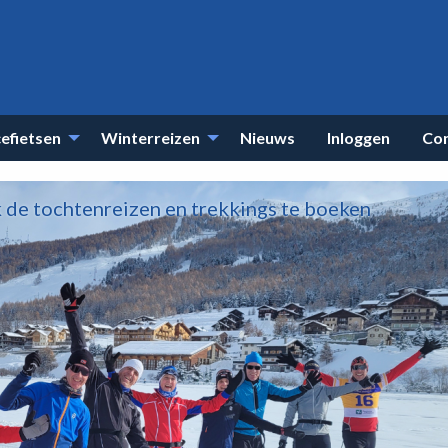
efietsen
Winterreizen
Nieuws
Inloggen
Co
k de tochtenreizen en trekkings te boeken