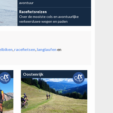
avontuur
Leg je avontuur vast
Racefietsreizen
Over de mooiste cols en avontuurlijke
verkeersluwe wegen en paden
elbiken
,
racefietsen
,
langlaufen
en
Oostenrijk