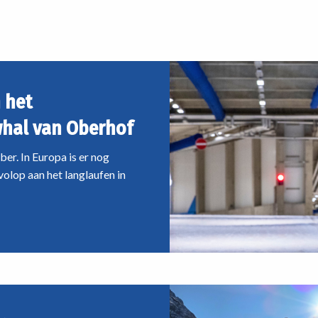
voor
nde routes door de Alpen tot
passende manier van langlaufe
jouw
n ver daarbuiten: er zit
mtb-
feld een reis tussen die bij jou
avontuur
 het
whal van Oberhof
ber. In Europa is er nog
volop aan het langlaufen in