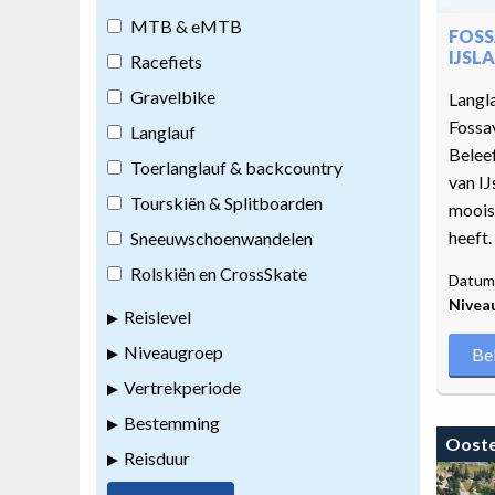
MTB & eMTB
FOSS
IJSL
Racefiets
Gravelbike
Langla
Fossav
Langlauf
Beleef
Toerlanglauf & backcountry
van IJ
Tourskiën & Splitboarden
moois 
heeft.
Sneeuwschoenwandelen
Rolskiën en CrossSkate
Datum 
Nivea
Reislevel
Niveaugroep
Be
Vertrekperiode
Bestemming
Ooste
Reisduur