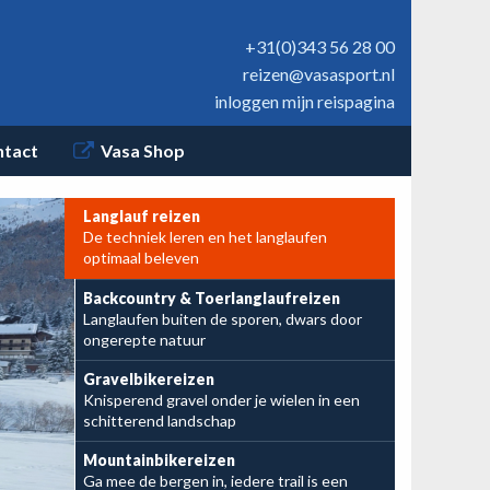
+31(0)343 56 28 00
reizen@vasasport.nl
inloggen mijn reispagina
ntact
Vasa Shop
Langlauf reizen
De techniek leren en het langlaufen
Nu te boeken:
optimaal beleven
BC Reuzengebergte
Backcountry & Toerlanglaufreizen
Langlaufen buiten de sporen, dwars door
en BC Schwarzwald
ongerepte natuur
Gravelbikereizen
Knisperend gravel onder je wielen in een
schitterend landschap
Mountainbikereizen
Ga mee de bergen in, iedere trail is een