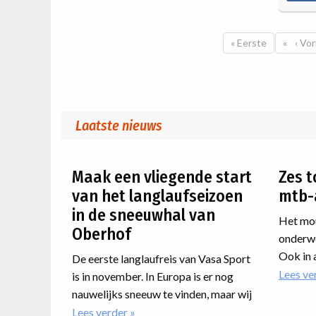
Paginatie
Eerste pagina
« Eerste
Vori
‹ Vor
Laatste nieuws
Maak een vliegende start
Zes t
van het langlaufseizoen
mtb-
in de sneeuwhal van
Het mou
Oberhof
onderwe
Ook in 
De eerste langlaufreis van Vasa Sport
er nog 
Lees ve
is in november. In Europa is er nog
weekrei
nauwelijks sneeuw te vinden, maar wij
nog bij 
zijn dan al volop aan het langlaufen in
Lees verder
over