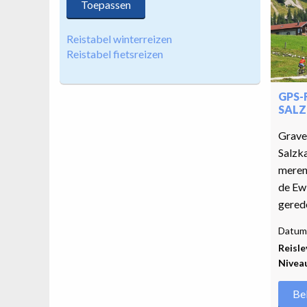
Reistabel winterreizen
Reistabel fietsreizen
GPS-
SAL
Gravel
Salzk
meren
de Ew
gered
Datum 
Reisle
Nivea
Be