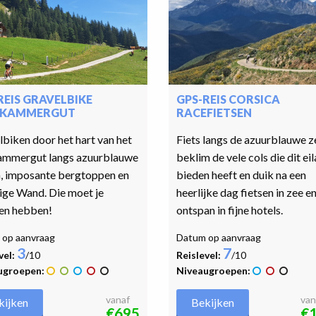
REIS GRAVELBIKE
GPS-REIS CORSICA
ZKAMMERGUT
RACEFIETSEN
biken door het hart van het
Fiets langs de azuurblauwe z
ammergut langs azuurblauwe
beklim de vele cols die dit ei
, imposante bergtoppen en
bieden heeft en duik na een
ige Wand. Die moet je
heerlijke dag fietsen in zee e
en hebben!
ontspan in fijne hotels.
op aanvraag
Datum op aanvraag
3
7
vel:
/10
Reislevel:
/10
ugroepen:
Niveaugroepen:
vanaf
van
kijken
Bekijken
€695
€1