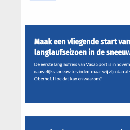
uitdage
Maak
Oberhof. Hoe dat kan en waarom?
een
avonture
vliegende
ongetwij
start
past.
van
het
Maak een vliegende start van
langlaufseizoen
in
langlaufseizoen in de sneeu
de
sneeuwhal
De eerste langlaufreis van Vasa Sport is in novem
van
nauwelijks sneeuw te vinden, maar wij zijn dan al 
Oberhof
Oberhof. Hoe dat kan en waarom?