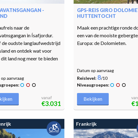
AVATNSGANGAN -
GPS-REIS GIRO DOLOMI
AND
HUTTENTOCHT
ufreis naar de
Maak een prachtige ronde d
atnsgangan in Ísafjordur.
een van de mooiste gebergte
 de oudste langlaufwedstrijd
Europa: de Dolomieten.
sland en ontdek wat voor
dit land nog meer te bieden
Datum op aanvraag
8
op aanvraag
Reislevel:
/10
ugroepen:
Niveaugroepen:
vanaf
van
kijken
Bekijken
€3.031
€1
nrijk
Frankrijk