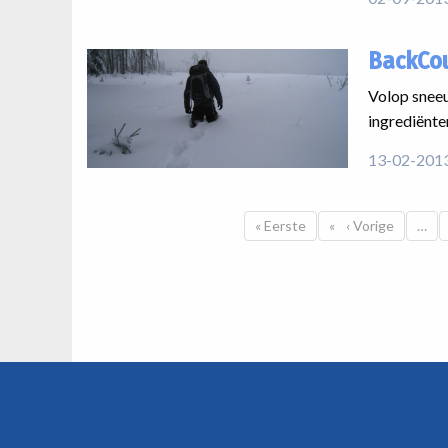
BackCou
Volop sneeu
ingrediënte
13-02-201
Paginatie
Eerste pagina
« Eerste
Vorige pagina
‹ Vorige
…