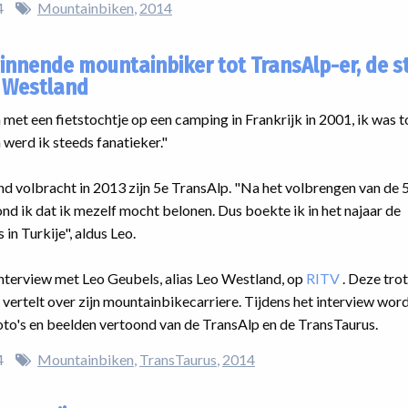
4
Mountainbiken
2014
innende mountainbiker tot TransAlp-er, de s
 Westland
met een fietstochtje op een camping in Frankrijk in 2001, ik was 
 werd ik steeds fanatieker."
d volbracht in 2013 zijn 5e TransAlp. "Na het volbrengen van de 
nd ik dat ik mezelf mocht belonen. Dus boekte ik in het najaar de
in Turkije", aldus Leo.
interview met Leo Geubels, alias Leo Westland, op
RITV
. Deze tro
vertelt over zijn mountainbikecarriere. Tijdens het interview wor
oto's en beelden vertoond van de TransAlp en de TransTaurus.
4
Mountainbiken
TransTaurus
2014