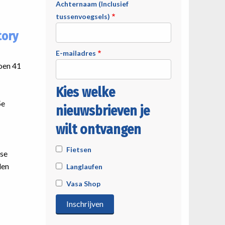
Achternaam (Inclusief
tussenvoegsels)
tory
E-mailadres
toen 41
Kies welke
5e
nieuwsbrieven je
wilt ontvangen
Fietsen
tse
den
Langlaufen
Vasa Shop