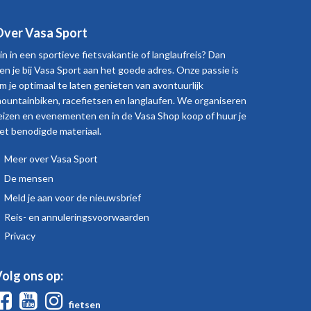
ver Vasa Sport
in in een sportieve fietsvakantie of langlaufreis? Dan
en je bij Vasa Sport aan het goede adres. Onze passie is
m je optimaal te laten genieten van avontuurlijk
ountainbiken, racefietsen en langlaufen. We organiseren
eizen en evenementen en in de Vasa Shop koop of huur je
et benodigde materiaal.
Meer over Vasa Sport
Over
De mensen
Vasa
Meld je aan voor de nieuwsbrief
Sport
Reis- en annuleringsvoorwaarden
Privacy
olg ons op:
Facebook
Youtube
Instagram
fietsen