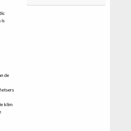
dic
 is
an de
ietsers
de klim
e