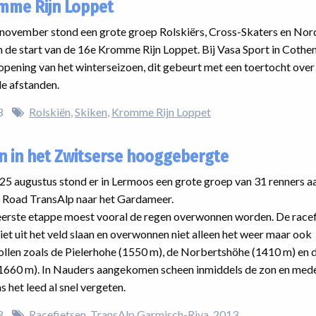
mme Rijn Loppet
november stond een grote groep Rolskiërs, Cross-Skaters en Nor
 de start van de 16e Kromme Rijn Loppet. Bij Vasa Sport in Cothen
e opening van het winterseizoen, dit gebeurt met een toertocht over
de afstanden.
3
Rolskiën
Skiken
Kromme Rijn Loppet
n in het Zwitserse hooggebergte
5 augustus stond er in Lermoos een grote groep van 31 renners a
e Road TransAlp naar het Gardameer.
eerste etappe moest vooral de regen overwonnen worden. De racef
niet uit het veld slaan en overwonnen niet alleen het weer maar ook
llen zoals de Pielerhohe (1550 m), de Norbertshöhe (1410 m) en 
(1660 m). In Nauders aangekomen scheen inmiddels de zon en med
s het leed al snel vergeten.
3
Racefietsen
TransAlp Garmisch-Riva
2013