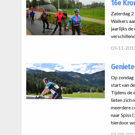
16e Kro
Zaterdag 2 
Walkers aan
jaarlijks d
verschillen
03-11-201
Geniete
Op zondag 2
start van d
Tijdens de 
lieten zich 
meerdere co
naar Spiss 
hierdoor wa
02-09-201