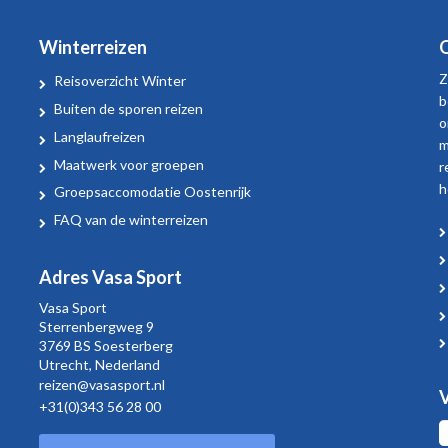
Winterreizen
O
Z
Reisoverzicht Winter
b
Buiten de sporen reizen
o
Langlaufreizen
m
Maatwerk voor groepen
r
h
Groepsaccomodatie Oostenrijk
FAQ van de winterreizen
Adres Vasa Sport
Vasa Sport
Sterrenbergweg
9
3769 BS Soesterberg
Utrecht,
Nederland
reizen@vasasport.nl
V
+31(0)343 56 28 00