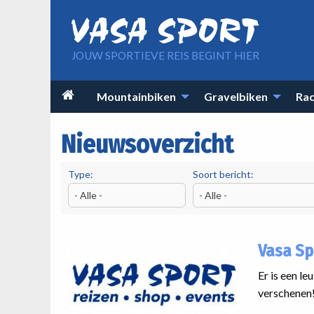
Overslaan en naar de inhoud gaan
JOUW SPORTIEVE REIS BEGINT HIER
Main

Mountainbiken
Gravelbiken
Rac
navigation
Nieuwsoverzicht
Type:
Soort bericht:
Vasa Sp
Er is een l
verschenen