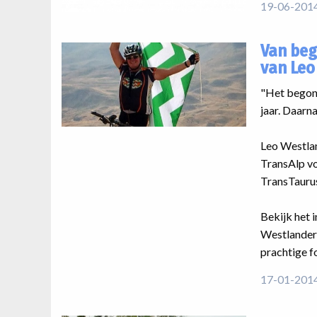
19-06-201
Van beg
van Leo
"Het begon 
jaar. Daarna
Leo Westlan
TransAlp vo
TransTaurus 
Bekijk het 
Westlander 
prachtige f
17-01-201