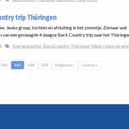
ntry trip Thüringen
w, leuke groep, tochten en afsluiting in het zonnetje. Zomaar wat
n van een geslaagde 4 daagse Back Country trip naar het Thüringe
3
Toerlanglaufen
BackCountry Thüringer Wald
reisprogram
Pagina
146
Huidige pagina
147
Pagina
148
Pagina
149
Volgende pagina
Volgende ›
Laatste pagina
Laatste »