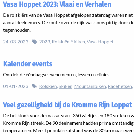
Vasa Hoppet 2023: Vlaai en Verhalen
De rolskiërs van de Vasa Hoppet afgelopen zaterdag waren niet 
aantal deelnemers. De route over de dijk was soms pittig door de 
tegenhouden.
24-03-2023
2023
Rolskiën
Skiken
Vasa Hoppet
Kalender events
Ontdek de ééndaagse evenementen, lessen en clinics.
01-01-2023
Rolskiën
Skiken
Mountainbiken
Racefietsen
Veel gezelligheid bij de Kromme Rijn Loppet
De bel klonk voor de massa-start. 360 wieltjes en 180 stokken 
Kromme Rijn streek. De 90 deelnemers hadden prima omstandig
temperaturen. Meest populaire afstand was de 30km maar twee 