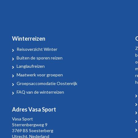
Winterreizen
O
Z
Reisoverzicht Winter
b
Buiten de sporen reizen
o
Langlaufreizen
m
Maatwerk voor groepen
r
h
Groepsaccomodatie Oostenrijk
FAQ van de winterreizen
Adres Vasa Sport
Vasa Sport
Sterrenbergweg
9
3769 BS Soesterberg
Utrecht,
Nederland