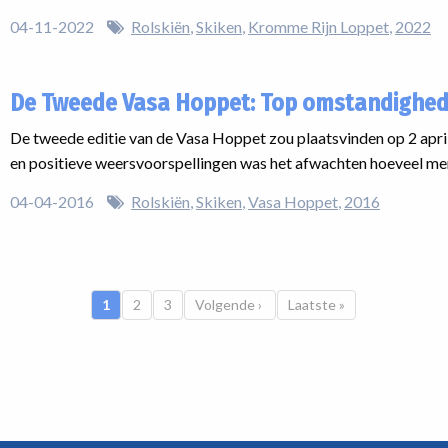
04-11-2022
Rolskiën
Skiken
Kromme Rijn Loppet
2022
De Tweede Vasa Hoppet: Top omstandighed
De tweede editie van de Vasa Hoppet zou plaatsvinden op 2 apri
en positieve weersvoorspellingen was het afwachten hoeveel men
04-04-2016
Rolskiën
Skiken
Vasa Hoppet
2016
Huidige pagina
1
Pagina
2
Pagina
3
Volgende pagina
Volgende ›
Laatste pagina
Laatste »