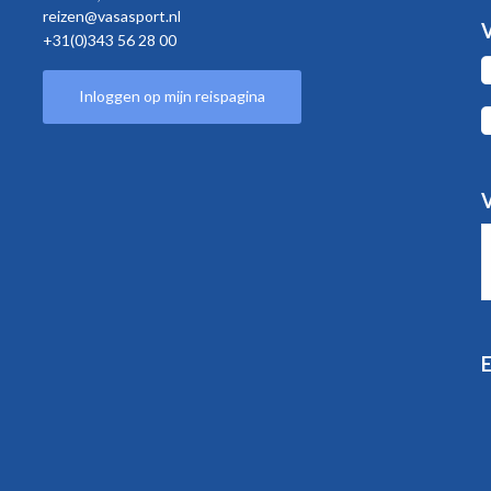
reizen@vasasport.nl
V
+31(0)343 56 28 00
Inloggen op mijn reispagina
V
E