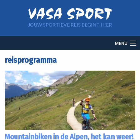
Overslaan en naar de inhoud gaan
JOUW SPORTIEVE REIS BEGINT HIER
Main
MENU
navigation
reisprogramma
Mountainbiken in de Alpen, het kan weer!