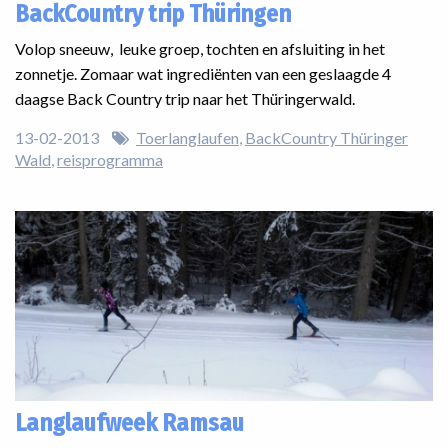
BackCountry trip Thüringen
Volop sneeuw, leuke groep, tochten en afsluiting in het
zonnetje. Zomaar wat ingrediënten van een geslaagde 4
daagse Back Country trip naar het Thüringerwald.
13-02-2013
Toerlanglaufen
BackCountry Thüringer
Wald
reisprogramma
Langlaufweek Ramsau