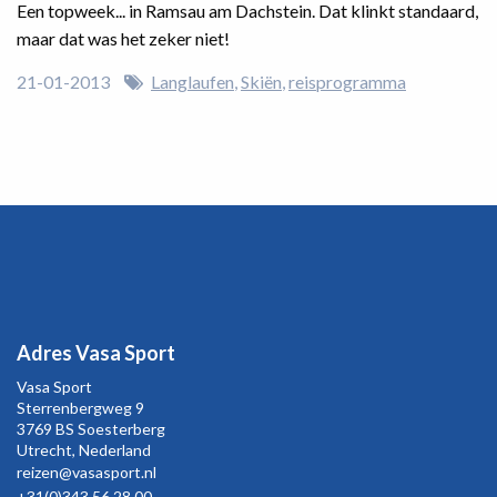
Een topweek... in Ramsau am Dachstein. Dat klinkt standaard,
maar dat was het zeker niet!
21-01-2013
Langlaufen
Skiën
reisprogramma
Adres Vasa Sport
Vasa Sport
Sterrenbergweg
9
3769 BS Soesterberg
Utrecht,
Nederland
reizen@vasasport.nl
+31(0)343 56 28 00