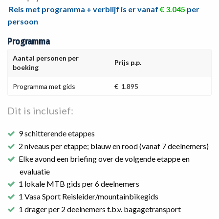
Reis met programma + verblijf is er vanaf
€ 3.045
per
persoon
Programma
Aantal personen per
Prijs p.p.
boeking
Programma met gids
€ 1.895
Dit is inclusief:
9 schitterende etappes
2 niveaus per etappe; blauw en rood (vanaf 7 deelnemers)
Elke avond een briefing over de volgende etappe en
evaluatie
1 lokale MTB gids per 6 deelnemers
1 Vasa Sport Reisleider/mountainbikegids
1 drager per 2 deelnemers t.b.v. bagagetransport