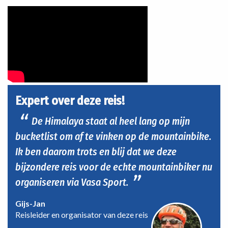
Expert over deze reis!
De Himalaya staat al heel lang op mijn
bucketlist om af te vinken op de mountainbike.
Ik ben daarom trots en blij dat we deze
bijzondere reis voor de echte mountainbiker nu
organiseren via Vasa Sport.
Gijs-Jan
Reisleider en organisator van deze reis