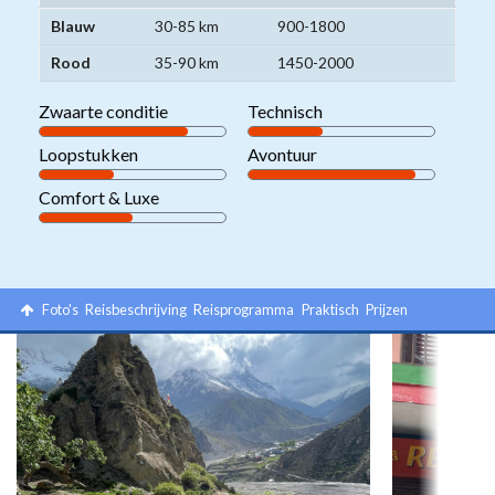
Niveaugroepen
Blauw
30-85 km
900-1800
mountainbikereizen
Rood
35-90 km
1450-2000
Zwaarte conditie
Technisch
Loopstukken
Avontuur
Comfort & Luxe
Foto's
Reisbeschrijving
Reisprogramma
Praktisch
Prijzen