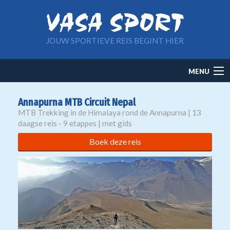
Overslaan en naar de inhoud gaan
JOUW SPORTIEVE REIS BEGINT HIER
Main
MENU
navigation
Annapurna MTB Circuit Nepal
MTB Trekking in de Himalaya rond de Annapurna | 13
daagse reis - 9 etappes | met gids
Boek deze reis