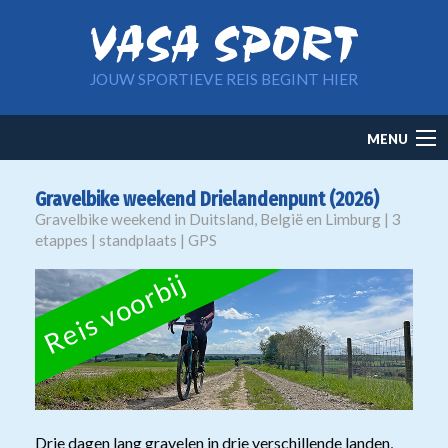
Overslaan en naar de inhoud gaan
JOUW SPORTIEVE REIS BEGINT HIER
Main
MENU
navigation
Gravelbike weekend Drielandenpunt (2026)
Gravelbike weekend in Duitsland, België en Limburg | 3
etappes | standplaats | GPS
Reis voorbij
Drie dagen lang gravelen in drie verschillende landen,