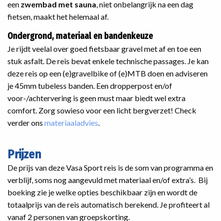
een
zwembad met sauna
, niet onbelangrijk na een dag
fietsen, maakt het helemaal af.
Ondergrond, materiaal en bandenkeuze
Je rijdt veelal over goed fietsbaar gravel met af en toe een
stuk asfalt. De reis bevat enkele technische passages. Je kan
deze reis op een (e)gravelbike of (e)MTB doen en adviseren
je 45mm tubeless banden. Een dropperpost en/of
voor-/achtervering is geen must maar biedt wel extra
comfort. Zorg sowieso voor een licht bergverzet! Check
verder ons
materiaaladvies
.
Prijzen
De prijs van deze Vasa Sport reis is de som van programma en
verblijf, soms nog aangevuld met materiaal en/of extra’s. Bij
boeking zie je welke opties beschikbaar zijn en wordt de
totaalprijs van de reis automatisch berekend. Je profiteert al
vanaf 2 personen van groepskorting.