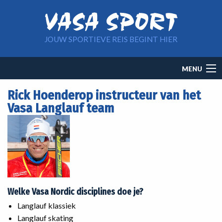
Overslaan en naar de inhoud gaan
JOUW SPORTIEVE REIS BEGINT HIER
Main
MENU
navigation
Rick Hoenderop instructeur van het
Vasa Langlauf team
Welke Vasa Nordic disciplines doe je?
‌Langlauf klassiek
Langlauf skating