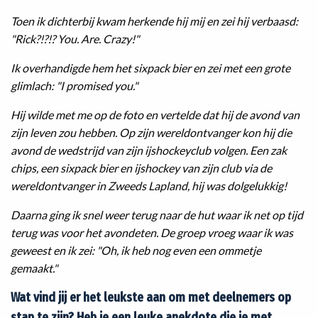
Toen ik dichterbij kwam herkende hij mij en zei hij verbaasd:
"Rick?!?!? You. Are. Crazy!"
Ik overhandigde hem het sixpack bier en zei met een grote
glimlach: "I promised you."
Hij wilde met me op de foto en vertelde dat hij de avond van
zijn leven zou hebben. Op zijn wereldontvanger kon hij die
avond de wedstrijd van zijn ijshockeyclub volgen. Een zak
chips, een sixpack bier en ijshockey van zijn club via de
wereldontvanger in Zweeds Lapland, hij was dolgelukkig!
Daarna ging ik snel weer terug naar de hut waar ik net op tijd
terug was voor het avondeten. De groep vroeg waar ik was
geweest en ik zei: "Oh, ik heb nog even een ommetje
gemaakt."
Wat vind jij er het leukste aan om met deelnemers op
stap te zijn? Heb je een leuke anekdote die je met