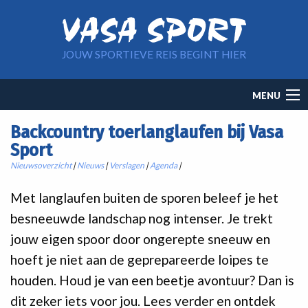
Overslaan en naar de inhoud gaan
JOUW SPORTIEVE REIS BEGINT HIER
Main
MENU
navigation
Backcountry toerlanglaufen bij Vasa
Sport
Nieuwsoverzicht
|
Nieuws
|
Verslagen
|
Agenda
|
Met langlaufen buiten de sporen beleef je het
besneeuwde landschap nog intenser. Je trekt
jouw eigen spoor door ongerepte sneeuw en
hoeft je niet aan de geprepareerde loipes te
houden. Houd je van een beetje avontuur? Dan is
dit zeker iets voor jou. Lees verder en ontdek