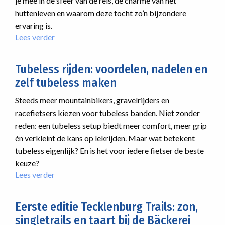
je mee in de sfeer van de reis, de charme van het
huttenleven en waarom deze tocht zo’n bijzondere
ervaring is.
Lees verder
over
Op
verkenning
Tubeless rijden: voordelen, nadelen en
voor
zelf tubeless maken
de
Hutten
Steeds meer mountainbikers, gravelrijders en
TransAlp
racefietsers kiezen voor tubeless banden. Niet zonder
Oberstdorf
reden: een tubeless setup biedt meer comfort, meer grip
–
Vinschgau
én verkleint de kans op lekrijden. Maar wat betekent
tubeless eigenlijk? En is het voor iedere fietser de beste
keuze?
Lees verder
over
Tubeless
rijden:
Eerste editie Tecklenburg Trails: zon,
voordelen,
singletrails en taart bij de Bäckerei
nadelen