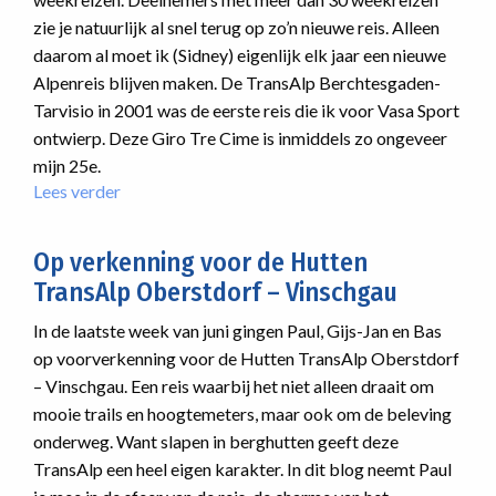
zie je natuurlijk al snel terug op zo’n nieuwe reis. Alleen
daarom al moet ik (Sidney) eigenlijk elk jaar een nieuwe
Alpenreis blijven maken. De TransAlp Berchtesgaden-
Tarvisio in 2001 was de eerste reis die ik voor Vasa Sport
ontwierp. Deze Giro Tre Cime is inmiddels zo ongeveer
mijn 25e.
Lees verder
over
Giro
Tre
Op verkenning voor de Hutten
Cime:
TransAlp Oberstdorf – Vinschgau
mountainbiken
tussen
In de laatste week van juni gingen Paul, Gijs-Jan en Bas
de
op voorverkenning voor de Hutten TransAlp Oberstdorf
reuzen
– Vinschgau. Een reis waarbij het niet alleen draait om
van
de
mooie trails en hoogtemeters, maar ook om de beleving
Dolomieten
onderweg. Want slapen in berghutten geeft deze
TransAlp een heel eigen karakter. In dit blog neemt Paul