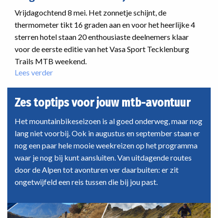
en
Vrijdagochtend 8 mei. Het zonnetje schijnt, de
zelf
thermometer tikt 16 graden aan en voor het heerlijke 4
tubeless
sterren hotel staan 20 enthousiaste deelnemers klaar
maken
voor de eerste editie van het Vasa Sport Tecklenburg
Trails MTB weekend.
Lees verder
over
Eerste
editie
Zes toptips voor jouw mtb-avontuur
Tecklenburg
Trails:
Het mountainbikeseizoen is al goed onderweg, maar nog
zon,
lang niet voorbij. Ook in augustus en september staan er
singletrails
nog een paar hele mooie weekreizen op het programma
en
waar je nog bij kunt aansluiten. Van uitdagende routes
taart
bij
door de Alpen tot avonturen ver daarbuiten: er zit
de
ongetwijfeld een reis tussen die bij jou past.
Bäckerei