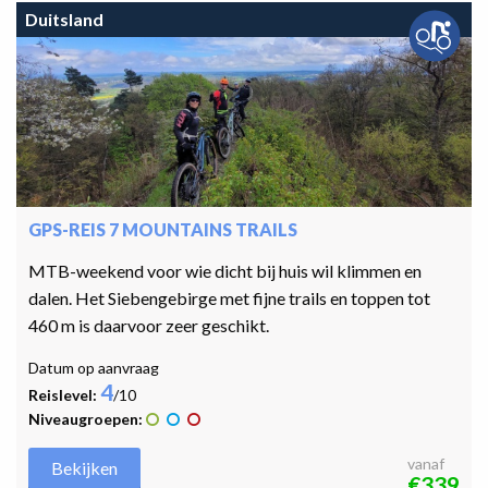
Duitsland
GPS-REIS 7 MOUNTAINS TRAILS
MTB-weekend voor wie dicht bij huis wil klimmen en
dalen. Het Siebengebirge met fijne trails en toppen tot
460 m is daarvoor zeer geschikt.
Datum op aanvraag
4
Reislevel:
/10
Niveaugroepen:
vanaf
Bekijken
€339