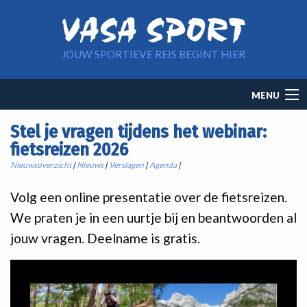
Overslaan en naar de inhoud gaan
JOUW SPORTIEVE REIS BEGINT HIER
Main
MENU
navigation
Stel je vragen tijdens het webinar:
fietsreizen 2026
Nieuwsoverzicht
|
Nieuws
|
Verslagen
|
Agenda
|
Volg een online presentatie over de fietsreizen.
We praten je in een uurtje bij en beantwoorden al
jouw vragen. Deelname is gratis.