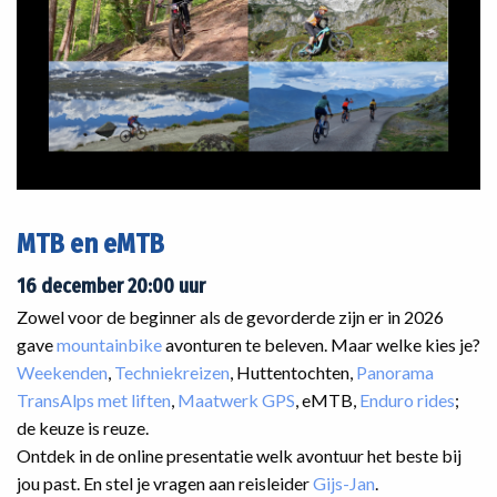
MTB en eMTB
16 december 20:00 uur
Zowel voor de beginner als de gevorderde zijn er in 2026
gave
mountainbike
avonturen te beleven. Maar welke kies je?
Weekenden
,
Techniekreizen
, Huttentochten,
Panorama
TransAlps met liften
,
Maatwerk GPS
, eMTB,
Enduro rides
;
de keuze is reuze.
Ontdek in de online presentatie welk avontuur het beste bij
jou past. En stel je vragen aan reisleider
Gijs-Jan
.