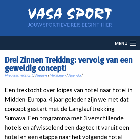
Overslaan en naar de inhoud gaan
JOUW SPORTIEVE REIS BEGINT HIER
Main
MENU
navigation
Drei Zinnen Trekking: vervolg van een
geweldig concept!
Nieuwsoverzicht
|
Nieuws
|
Verslagen
|
Agenda
|
Een trektocht over loipes van hotel naar hotel in
Midden-Europa. 4 jaar geleden zijn we met dat
concept gestart met de Langlauftrekking
Sumava. Een programma met 3 verschillende
hotels en afwisselend een dagtocht vanuit een
hotel en een etappe naar het volgende hotel