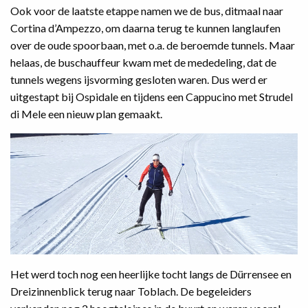
Ook voor de laatste etappe namen we de bus, ditmaal naar
Cortina d’Ampezzo, om daarna terug te kunnen langlaufen
over de oude spoorbaan, met o.a. de beroemde tunnels. Maar
helaas, de buschauffeur kwam met de mededeling, dat de
tunnels wegens ijsvorming gesloten waren. Dus werd er
uitgestapt bij Ospidale en tijdens een Cappucino met Strudel
di Mele een nieuw plan gemaakt.
Het werd toch nog een heerlijke tocht langs de Dürrensee en
Dreizinnenblick terug naar Toblach. De begeleiders