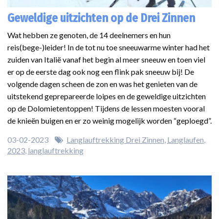
Geweldige uitzichten op de Drei Zinnen
Wat hebben ze genoten, de 14 deelnemers en hun
reis(bege-)leider! In de tot nu toe sneeuwarme winter had het
zuiden van Italië vanaf het begin al meer sneeuw en toen viel
er op de eerste dag ook nog een flink pak sneeuw bij! De
volgende dagen scheen de zon en was het genieten van de
uitstekend geprepareerde loipes en de geweldige uitzichten
op de Dolomietentoppen! Tijdens de lessen moesten vooral
de knieën buigen en er zo weinig mogelijk worden “geploegd”.
03-02-2023
Langlauftrekking Drei Zinnen
Langlaufen
2023
langlauftrekking