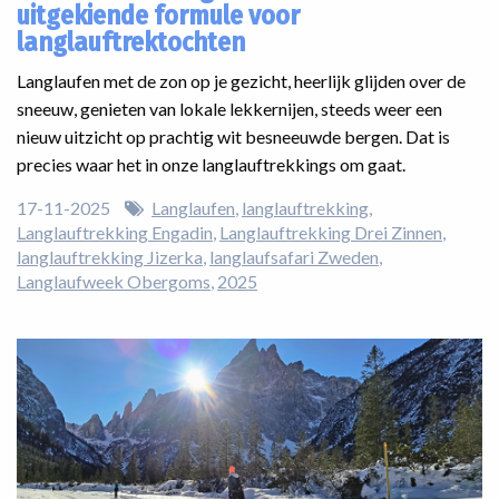
uitgekiende formule voor
langlauftrektochten
Langlaufen met de zon op je gezicht, heerlijk glijden over de
sneeuw, genieten van lokale lekkernijen, steeds weer een
nieuw uitzicht op prachtig wit besneeuwde bergen. Dat is
precies waar het in onze langlauftrekkings om gaat.
17-11-2025
Langlaufen
langlauftrekking
Langlauftrekking Engadin
Langlauftrekking Drei Zinnen
langlauftrekking Jizerka
langlaufsafari Zweden
Langlaufweek Obergoms
2025