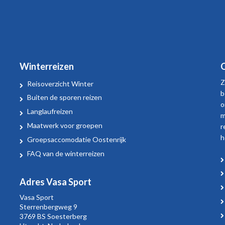
Winterreizen
O
Z
Reisoverzicht Winter
b
Buiten de sporen reizen
o
Langlaufreizen
m
Maatwerk voor groepen
r
h
Groepsaccomodatie Oostenrijk
FAQ van de winterreizen
Adres Vasa Sport
Vasa Sport
Sterrenbergweg
9
3769 BS Soesterberg