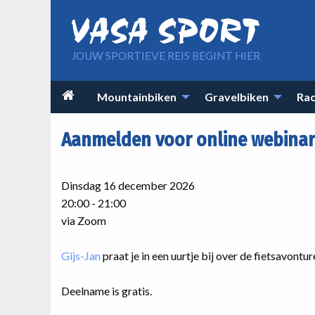
Overslaan en naar de inhoud gaan
JOUW SPORTIEVE REIS BEGINT HIER
Main

Mountainbiken
Gravelbiken
Rac
navigation
Aanmelden voor online webinar
Dinsdag 16 december 2026
20:00 - 21:00
via Zoom
Gijs-Jan
praat je in een uurtje bij over de fietsavont
Deelname is gratis.