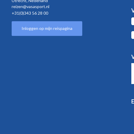
Utrecht,
Nederland
reizen@vasasport.nl
V
+31(0)343 56 28 00
Inloggen op mijn reispagina
V
E