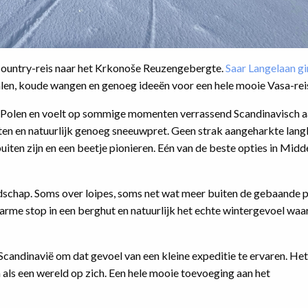
country-reis naar het Krkonoše Reuzengebergte.
Saar Langelaan gi
en, koude wangen en genoeg ideeën voor een hele mooie Vasa-rei
n Polen en voelt op sommige momenten verrassend Scandinavisch 
ten en natuurlijk genoeg sneeuwpret. Geen strak aangeharkte lan
buiten zijn en een beetje pionieren. Eén van de beste opties in Midd
ndschap. Soms over loipes, soms net wat meer buiten de gebaande 
rme stop in een berghut en natuurlijk het echte wintergevoel waar
Scandinavië om dat gevoel van een kleine expeditie te ervaren. Het
h als een wereld op zich. Een hele mooie toevoeging aan het