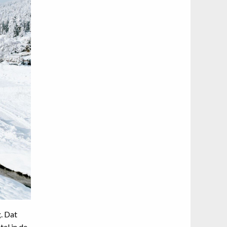
. Dat
el in de