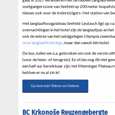
voetgangerszone van Seefeld op 200 meter loopafstan
nieuws ook voor de treinreizigers: Het station van See
Het langlaufhoogplateau Seefeld-Leutasch ligt op ca.
overnachtingen in het hotel zijn de langlaufpas en h
ook de entree van het nabijgelegen Olympia zwemba
onze langlauftrekkings
, maar dan vanuit één hotel.
De bus zullen we o.a. gebruiken om ook de verste ui
(voor de heen- of terugreis). En of/als nog dit niet g
een half uur bereikbaar zijn: het Mieminger Plateau
hebben er nu al zin in!
Ga mee met Sidney en Helene
BC Krkonoše Reuzengebergte