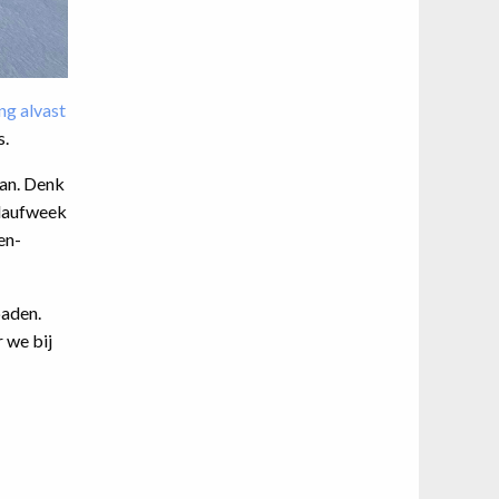
ng alvast
s.
aan. Denk
glaufweek
en-
paden.
 we bij