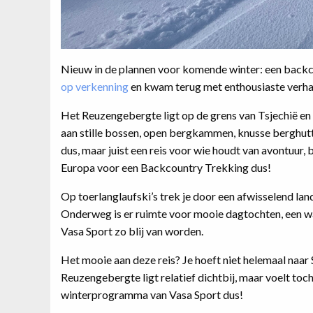
Nieuw in de plannen voor komende winter: een back
op verkenning
en kwam terug met enthousiaste verhal
Het Reuzengebergte ligt op de grens van Tsjechië e
aan stille bossen, open bergkammen, knusse berghut
dus, maar juist een reis voor wie houdt van avontuur, 
Europa voor een Backcountry Trekking dus!
Op toerlanglaufski’s trek je door een afwisselend la
Onderweg is er ruimte voor mooie dagtochten, een wa
Vasa Sport zo blij van worden.
Het mooie aan deze reis? Je hoeft niet helemaal naar 
Reuzengebergte ligt relatief dichtbij, maar voelt toc
winterprogramma van Vasa Sport dus!