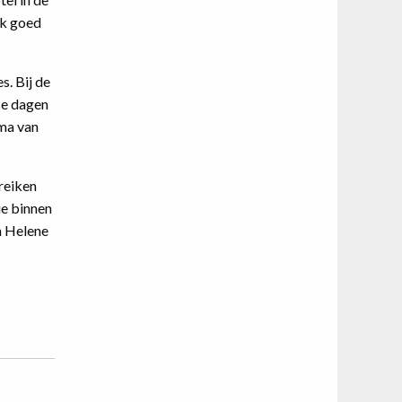
ok goed
s. Bij de
se dagen
ma van
reiken
ie binnen
n Helene