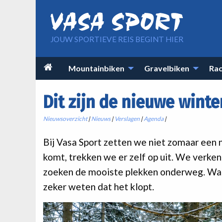
Overslaan en naar de inhoud gaan
JOUW SPORTIEVE REIS BEGINT HIER
Main

Mountainbiken
Gravelbiken
Rac
navigation
Dit zijn de nieuwe winte
Nieuwsoverzicht
|
Nieuws
|
Verslagen
|
Agenda
|
Bij Vasa Sport zetten we niet zomaar een 
komt, trekken we er zelf op uit. We verken
zoeken de mooiste plekken onderweg. Want 
zeker weten dat het klopt.