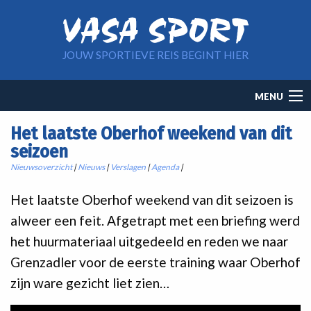
Overslaan en naar de inhoud gaan
JOUW SPORTIEVE REIS BEGINT HIER
Main
MENU
navigation
Het laatste Oberhof weekend van dit
seizoen
Nieuwsoverzicht
|
Nieuws
|
Verslagen
|
Agenda
|
Het laatste Oberhof weekend van dit seizoen is
alweer een feit. Afgetrapt met een briefing werd
het huurmateriaal uitgedeeld en reden we naar
Grenzadler voor de eerste training waar Oberhof
zijn ware gezicht liet zien…