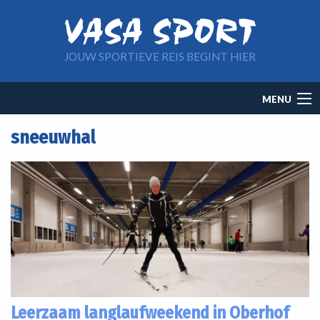
Overslaan en naar de inhoud gaan
JOUW SPORTIEVE REIS BEGINT HIER
Main
MENU
navigation
sneeuwhal
Leerzaam langlaufweekend in Oberhof