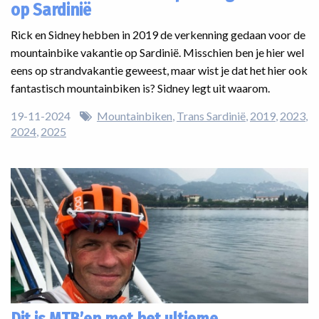
op Sardinië
Rick en Sidney hebben in 2019 de verkenning gedaan voor de
mountainbike vakantie op Sardinië. Misschien ben je hier wel
eens op strandvakantie geweest, maar wist je dat het hier ook
fantastisch mountainbiken is? Sidney legt uit waarom.
19-11-2024
Mountainbiken
Trans Sardinië
2019
2023
2024
2025
Dit is MTB’en met het ultieme