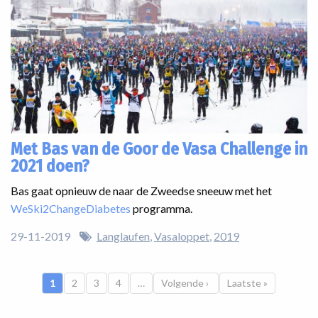
Met Bas van de Goor de Vasa Challenge in
2021 doen?
Bas gaat opnieuw de naar de Zweedse sneeuw met het
WeSki2ChangeDiabetes
programma.
29-11-2019
Langlaufen
Vasaloppet
2019
Paginatie
Huidige pagina
1
Pagina
2
Pagina
3
Pagina
4
…
Volgende pagina
Volgende ›
Laatste pagina
Laatste »