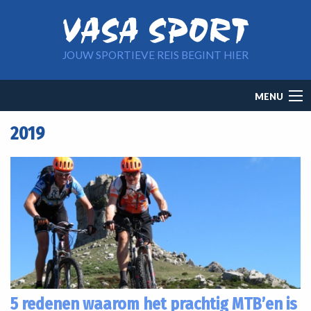
Overslaan en naar de inhoud gaan
JOUW SPORTIEVE REIS BEGINT HIER
Main
MENU
navigation
2019
5 redenen waarom het prachtig MTB’en is