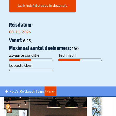
Ja, ik heb interesse in deze reis
Reisdatum:
08-11-2026
Vanaf:
€ 25,-
Maximaal aantal deelnemers:
150
Zwaarte conditie
Technisch
Loopstukken
Foto's
Reisbeschrijving
Prijzen