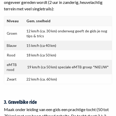
ongeveer gereden wordt (2 uur in zanderig, heuvelachtig
terrein met veel singletrails):
Niveau
Gem. snelheid
12 km/h (ca. 30 km) onderweg geeft de gids je nog
Groen
tips & trics
Blauw
15 km/h (ca 40 km)
Rood
18 km/h (ca 50 km)
eMTB
19 km/h (ca 50 km) speciale eMTB groep *NIEUW*
rood
Zwart
22 km/h (ca. 60 km)
3. Gravelbike ride
Maak onder leiding van een gids een prachtige tocht (50 tot
70 km) met een hoog offroad gehalte. De tocht duurt 2 à 3