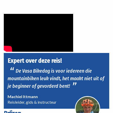
Expert over deze reis!
De Vasa Bikedag is voor iedereen die
mountainbiken leuk vindt, het maakt niet uit of
je beginner of gevorderd bent!
Machiel Ittmann
Reisleider, gids & instructeur