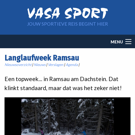
Overslaan en naar de inhoud gaan
JOUW SPORTIEVE REIS BEGINT HIER
Main
MENU
navigation
Langlaufweek Ramsau
Nieuwsoverzicht
|
Nieuws
|
Verslagen
|
Agenda
|
Een topweek... in Ramsau am Dachstein. Dat
klinkt standaard, maar dat was het zeker niet!