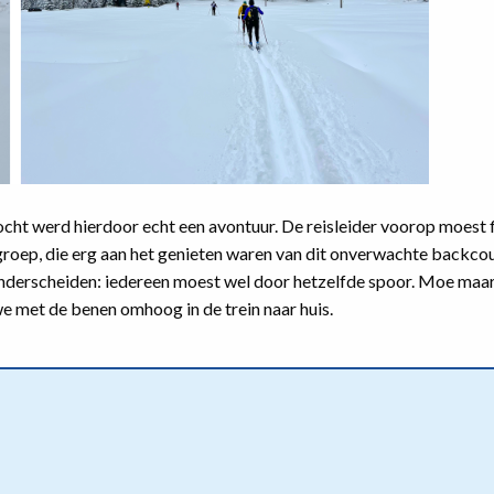
cht werd hierdoor echt een avontuur. De reisleider voorop moest f
groep, die erg aan het genieten waren van dit onverwachte backco
 onderscheiden: iedereen moest wel door hetzelfde spoor. Moe maa
 met de benen omhoog in de trein naar huis.