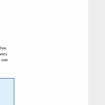
link
untry
r zeer