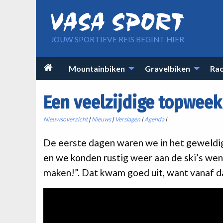
Overslaan en naar de inhoud gaan
JOUW SPORTIEVE REIS BEGINT HIER
Main

Mountainbiken
Gravelbiken
Rac
navigation
Een veelzijdige topweek
Nieuwsoverzicht
|
Nieuws
|
Verslagen
|
Agenda
|
De eerste dagen waren we in het geweldige
en we konden rustig weer aan de ski’s wen
maken!”. Dat kwam goed uit, want vanaf d