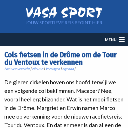
Overslaan en naar de inhoud gaan
JOUW SPORTIEVE REIS BEGINT HIER
Main
MENU
navigation
Cols fietsen in de Drôme om de Tour
du Ventoux te verkennen
Nieuwsoverzicht
|
Nieuws
|
Verslagen
|
Agenda
|
De gieren cirkelen boven ons hoofd terwijl we
een volgende col beklimmen. Macaber? Nee,
vooral heel erg bijzonder. Wat is het mooi fietsen
in de Drôme. Margriet en Erwin namen Marco
mee op verkenning voor de nieuwe racefietsreis:
Tour du Ventoux. En dat er meer is dan alleen de