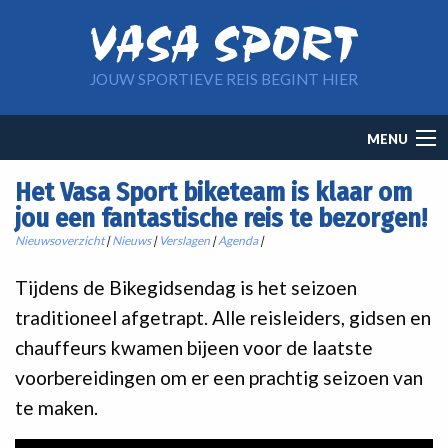
Overslaan en naar de inhoud gaan
JOUW SPORTIEVE REIS BEGINT HIER
Main
MENU
navigation
Het Vasa Sport biketeam is klaar om
jou een fantastische reis te bezorgen!
Nieuwsoverzicht
|
Nieuws
|
Verslagen
|
Agenda
|
Tijdens de Bikegidsendag is het seizoen
traditioneel afgetrapt. Alle reisleiders, gidsen en
chauffeurs kwamen bijeen voor de laatste
voorbereidingen om er een prachtig seizoen van
te maken.