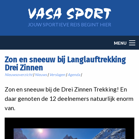
Overslaan en naar de inhoud gaan
JOUW SPORTIEVE REIS BEGINT HIER
Main
MENU
navigation
Zon en sneeuw bij Langlauftrekking
Drei Zinnen
Nieuwsoverzicht
|
Nieuws
|
Verslagen
|
Agenda
|
Zon en sneeuw bij de Drei Zinnen Trekking! En
daar genoten de 12 deelnemers natuurlijk enorm
van.