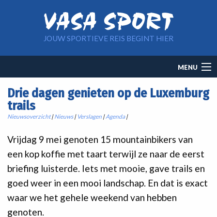
Overslaan en naar de inhoud gaan
JOUW SPORTIEVE REIS BEGINT HIER
Main
MENU
navigation
Drie dagen genieten op de Luxemburg
trails
Nieuwsoverzicht
|
Nieuws
|
Verslagen
|
Agenda
|
Vrijdag 9 mei genoten 15 mountainbikers van
een kop koffie met taart terwijl ze naar de eerst
briefing luisterde. Iets met mooie, gave trails en
goed weer in een mooi landschap. En dat is exact
waar we het gehele weekend van hebben
genoten.