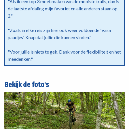
"Als ik een top 3 moet maken van de mooiste trails, dan is
de laatste afdaling mijn favoriet en alle anderen staan op
2."
"Zoals in elke reis zijn hier ook weer voldoende 'Vasa
paadjes'. Knap dat jullie die kunnen vinden."
"Voor jullie is niets te gek. Dank voor de flexibiliteit en het
meedenken."
Bekijk de foto's