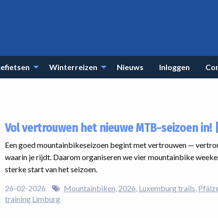
efietsen
Winterreizen
Nieuws
Inloggen
Co
Vol vertrouwen het nieuwe MTB-seizoen in! 
Een goed mountainbikeseizoen begint met vertrouwen — vertrouwen 
waarin je rijdt. Daarom organiseren we vier mountainbike weeke
sterke start van het seizoen.
26-02-2026
Mountainbiken
2026
Luxemburg trails
Pfälze
training Limburg