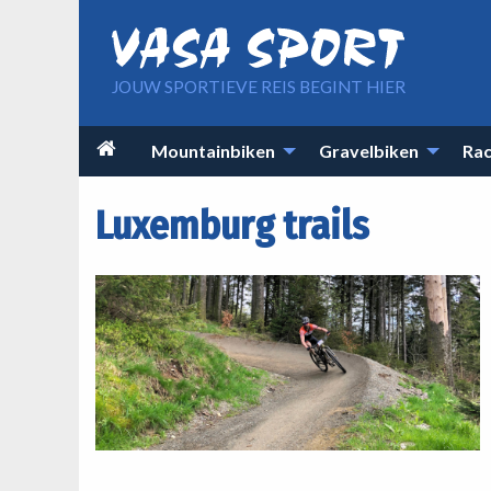
Overslaan en naar de inhoud gaan
JOUW SPORTIEVE REIS BEGINT HIER
Main

Mountainbiken
Gravelbiken
Rac
navigation
Luxemburg trails