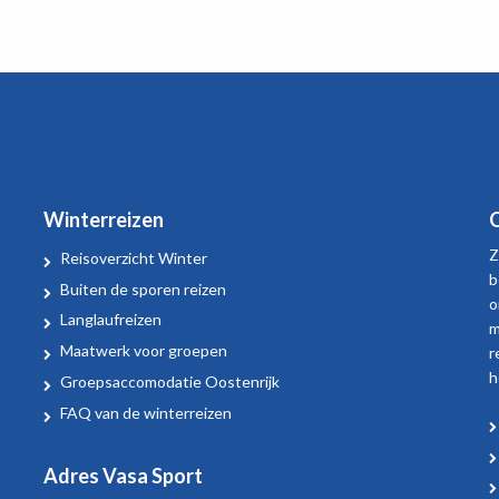
Winterreizen
O
Z
Reisoverzicht Winter
b
Buiten de sporen reizen
o
Langlaufreizen
m
Maatwerk voor groepen
r
h
Groepsaccomodatie Oostenrijk
FAQ van de winterreizen
Adres Vasa Sport