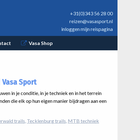
+31(0)343 56 28 00
reizen@vasasport.nl
inloggen mijn reispagina
ntact
Vasa Shop
| Vasa Sport
in je conditie, in je techniek en in het terrein
nden die elk op hun eigen manier bijdragen aan een
rwald trails
Tecklenburg trails
MTB techniek