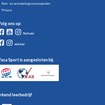
Sport
Reis- en annuleringsvoorwaarden
Privacy
olg ons op:
Facebook
Youtube
Instagram
fietsen
Facebook
Instagram
winter
asa Sport is aangesloten bij:
rkend leerbedrijf