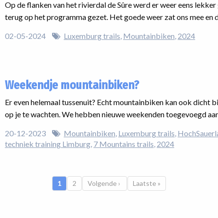
Op de flanken van het rivierdal de Sûre werd er weer eens lekk
terug op het programma gezet. Het goede weer zat ons mee en de 
02-05-2024
Luxemburg trails
Mountainbiken
2024
Weekendje mountainbiken?
Er even helemaal tussenuit? Echt mountainbiken kan ook dicht bij
op je te wachten. We hebben nieuwe weekenden toegevoegd aan
20-12-2023
Mountainbiken
Luxemburg trails
HochSauerla
techniek training Limburg
7 Mountains trails
2024
Huidige pagina
1
Pagina
2
Volgende pagina
Volgende ›
Laatste pagina
Laatste »