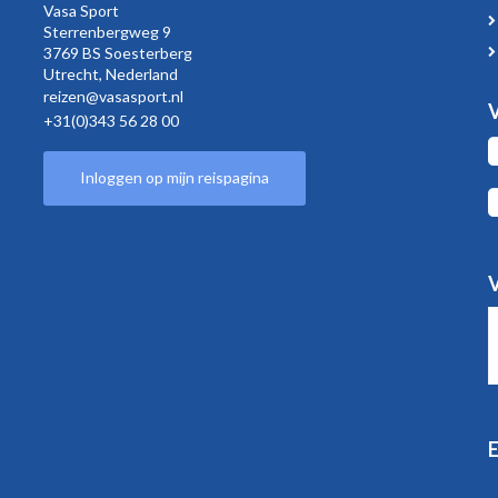
Vasa Sport
Sterrenbergweg
9
3769 BS Soesterberg
Utrecht,
Nederland
reizen@vasasport.nl
V
+31(0)343 56 28 00
Inloggen op mijn reispagina
V
E