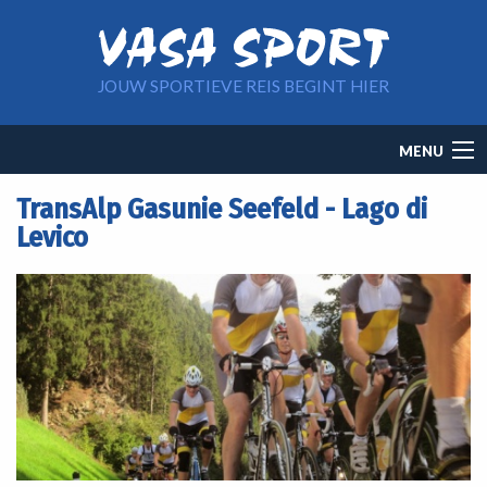
Overslaan en naar de inhoud gaan
JOUW SPORTIEVE REIS BEGINT HIER
Main
MENU
navigation
TransAlp Gasunie Seefeld - Lago di
Levico