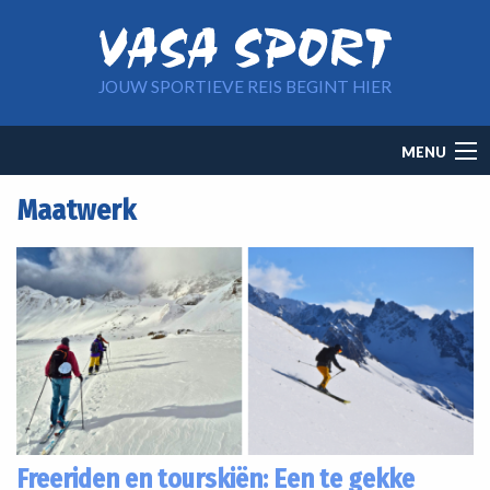
Overslaan en naar de inhoud gaan
JOUW SPORTIEVE REIS BEGINT HIER
Main
MENU
navigation
Maatwerk
Freeriden en tourskiën: Een te gekke