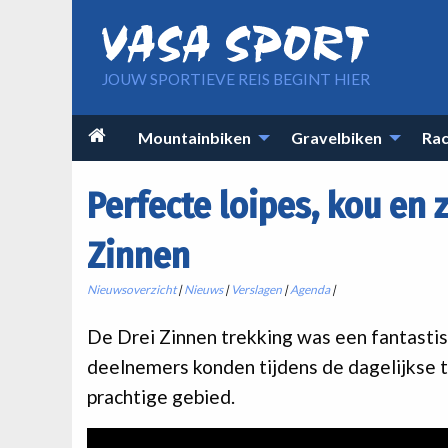
Overslaan en naar de inhoud gaan
JOUW SPORTIEVE REIS BEGINT HIER
Main

Mountainbiken
Gravelbiken
Rac
navigation
Perfecte loipes, kou en 
Zinnen
Nieuwsoverzicht
|
Nieuws
|
Verslagen
|
Agenda
|
De Drei Zinnen trekking was een fantastis
deelnemers konden tijdens de dagelijkse 
prachtige gebied.