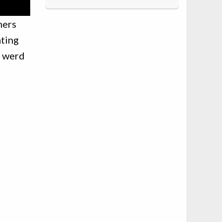
mers
ating
t werd