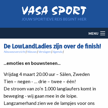
Overslaan en naar de inhoud gaan
JOUW SPORTIEVE REIS BEGINT HIER
Main
MENU
navigation
De LowLandLadies zijn over de finish!
Nieuwsoverzicht
|
Nieuws
|
Verslagen
|
Agenda
|
...emoties en bouwstenen...
Vrijdag 4 maart 20.00 uur – Sälen, Zweden
Tien – negen - … drie – twee – één!
De stroom van zo’n 1.000 langlaufers komt in
beweging - wij gaan mee in de loipe.
Langzamerhand zien we de lampjes voor ons