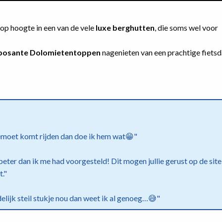
op hoogte in een van de vele
luxe berghutten
, die soms wel voor
posante Dolomietentoppen
nagenieten van een prachtige fietsd
emoet komt rijden dan doe ik hem wat😁"
 beter dan ik me had voorgesteld! Dit mogen jullie gerust op de site
t."
edelijk steil stukje nou dan weet ik al genoeg…😅"