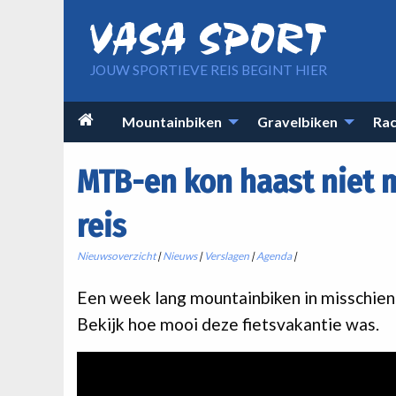
Overslaan en naar de inhoud gaan
JOUW SPORTIEVE REIS BEGINT HIER
Main

Mountainbiken
Gravelbiken
Rac
navigation
MTB-en kon haast niet m
reis
Nieuwsoverzicht
|
Nieuws
|
Verslagen
|
Agenda
|
Een week lang mountainbiken in misschien
Bekijk hoe mooi deze fietsvakantie was.